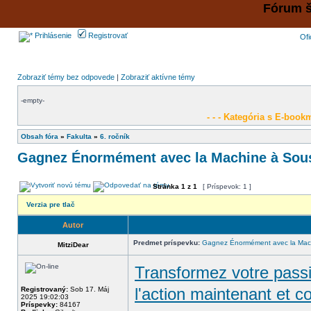
Fórum š
Prihlásenie
Registrovať
Ofi
Zobraziť témy bez odpovede
|
Zobraziť aktívne témy
-empty-
- - - Kategória s E-bookm
Obsah fóra
»
Fakulta
»
6. ročník
Gagnez Énormément avec la Machine à Sous
Stránka
1
z
1
[ Príspevok: 1 ]
Verzia pre tlač
Autor
Predmet príspevku:
Gagnez Énormément avec la Mach
MitziDear
Transformez votre passi
l'action maintenant et
Registrovaný:
Sob 17. Máj
2025 19:02:03
Príspevky:
84167