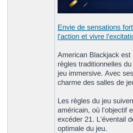
Envie de sensations fort
l'action et vivre l'excitat
American Blackjack est 
règles traditionnelles d
jeu immersive. Avec se
charme des salles de jeu
Les règles du jeu suiven
américain, où l'objectif
excéder 21. L'éventail d
optimale du jeu.