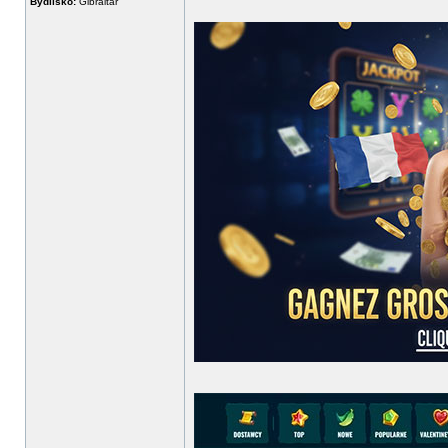
Bydlisko:
Gibraltar