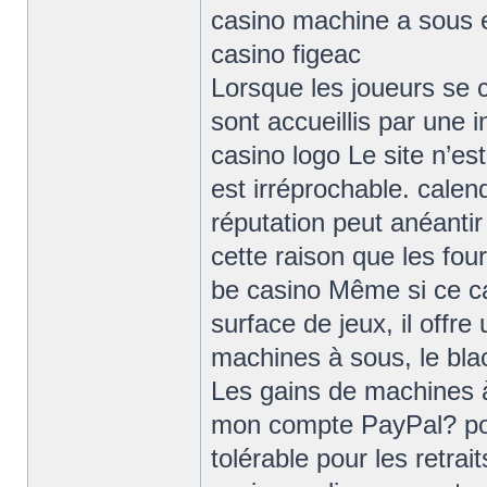
casino machine a sous 
casino figeac
Lorsque les joueurs se c
sont accueillis par une i
casino logo Le site n’es
est irréprochable. cale
réputation peut anéanti
cette raison que les four
be casino Même si ce c
surface de jeux, il off
machines à sous, le blac
Les gains de machines à
mon compte PayPal? pok
tolérable pour les retra