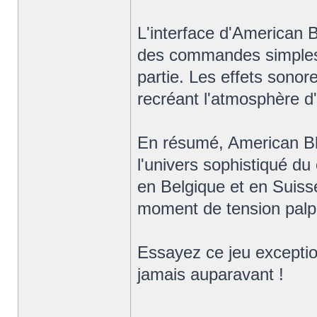
L'interface d'American B
des commandes simples 
partie. Les effets sonor
recréant l'atmosphère d
En résumé, American Bl
l'univers sophistiqué d
en Belgique et en Suiss
moment de tension palpi
Essayez ce jeu exceptio
jamais auparavant !