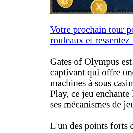
Votre prochain tour p
rouleaux et ressentez 
Gates of Olympus est 
captivant qui offre u
machines à sous casi
Play, ce jeu enchante 
ses mécanismes de jeu
L'un des points forts