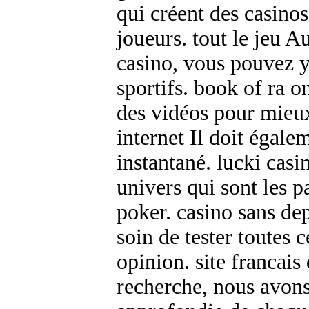
qui créent des casinos
joueurs. tout le jeu A
casino, vous pouvez y
sportifs. book of ra o
des vidéos pour mieux 
internet Il doit égal
instantané. lucki casi
univers qui sont les pa
poker. casino sans de
soin de tester toutes 
opinion. site francais
recherche, nous avons