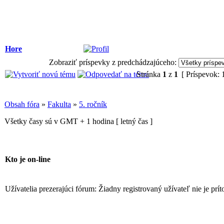
Hore
Zobraziť príspevky z predchádzajúceho:
Stránka
1
z
1
[ Príspevok: 
Obsah fóra
»
Fakulta
»
5. ročník
Všetky časy sú v GMT + 1 hodina [ letný čas ]
Kto je on-line
Užívatelia prezerajúci fórum: Žiadny registrovaný užívateľ nie je prí