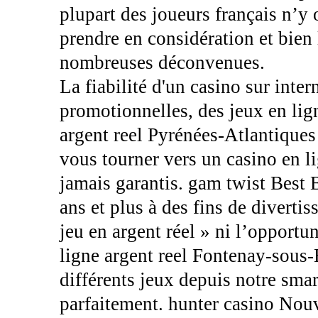
plupart des joueurs français n’y 
prendre en considération et bien 
nombreuses déconvenues.
La fiabilité d'un casino sur inter
promotionnelles, des jeux en lign
argent reel Pyrénées-Atlantiques
vous tourner vers un casino en li
jamais garantis. gam twist Best 
ans et plus à des fins de diverti
jeu en argent réel » ni l’opportun
ligne argent reel Fontenay-sous
différents jeux depuis notre smar
parfaitement. hunter casino Nou