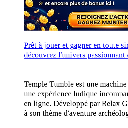
Prêt à jouer et gagner en toute s
découvrez l'univers passionnant d
Temple Tumble est une machine à
une expérience ludique incompar
en ligne. Développé par Relax G
à son thème d'aventure archéolog