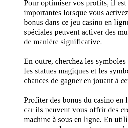
Pour optimiser vos profits, il es
importantes lorsque vous activez 
bonus dans ce jeu casino en lign
spéciales peuvent activer des mul
de manière significative.
En outre, cherchez les symboles
les statues magiques et les symb
chances de gagner en jouant à ce
Profiter des bonus du casino en 
car ils peuvent vous offrir des c
machine à sous en ligne. En util