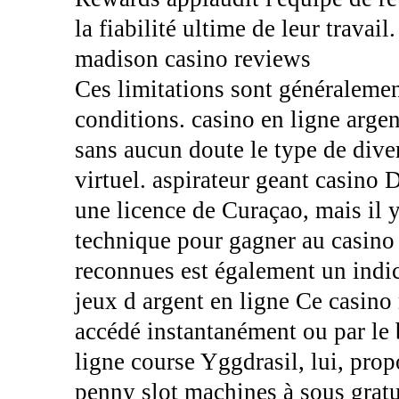
la fiabilité ultime de leur travail.
madison casino reviews
Ces limitations sont généralemen
conditions. casino en ligne arge
sans aucun doute le type de dive
virtuel. aspirateur geant casino D
une licence de Curaçao, mais il y
technique pour gagner au casino L
reconnues est également un indica
jeux d argent en ligne Ce casino 
accédé instantanément ou par le 
ligne course Yggdrasil, lui, prop
penny slot machines à sous gratui