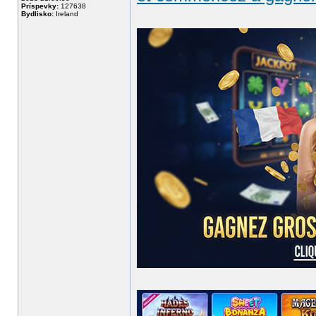
Príspevky:
127638
Bydlisko:
Ireland