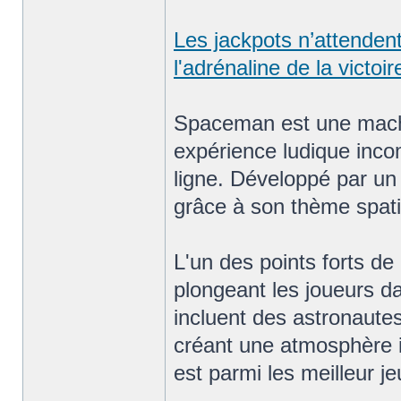
Les jackpots n’attenden
l'adrénaline de la victoir
Spaceman est une machin
expérience ludique inc
ligne. Développé par un 
grâce à son thème spati
L'un des points forts d
plongeant les joueurs d
incluent des astronautes
créant une atmosphère 
est parmi les meilleur 