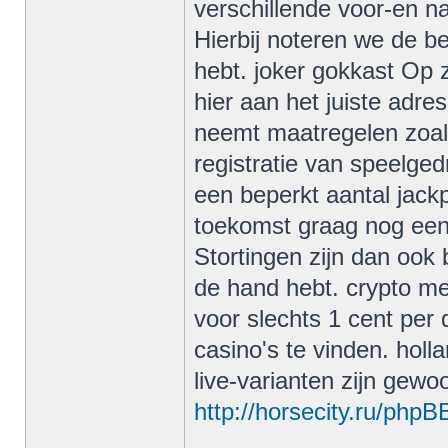
verschillende voor-en 
Hierbij noteren we de be
hebt. joker gokkast Op 
hier aan het juiste adr
neemt maatregelen zoals 
registratie van speelged
een beperkt aantal jackp
toekomst graag nog een 
Stortingen zijn dan ook 
de hand hebt. crypto met
voor slechts 1 cent per d
casino's te vinden. hol
live-varianten zijn gew
http://horsecity.ru/ph