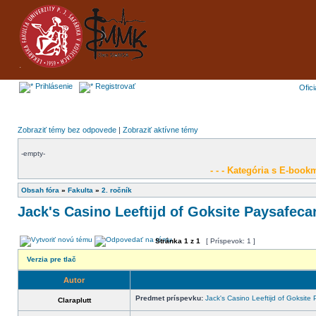
Prihlásenie
Registrovať
Ofic
Zobraziť témy bez odpovede
|
Zobraziť aktívne témy
-empty-
- - - Kategória s E-bookm
Obsah fóra
»
Fakulta
»
2. ročník
Jack's Casino Leeftijd of Goksite Paysafeca
Stránka
1
z
1
[ Príspevok: 1 ]
Verzia pre tlač
Autor
Predmet príspevku:
Jack's Casino Leeftijd of Goksite
Claraplutt