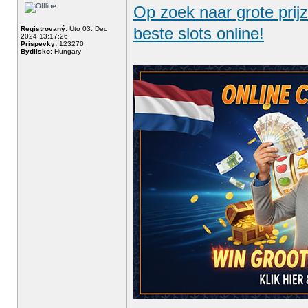
Op zoek naar grote prij
beste slots online!
Registrovaný:
Uto 03. Dec
2024 13:17:26
Príspevky:
123270
Bydlisko:
Hungary