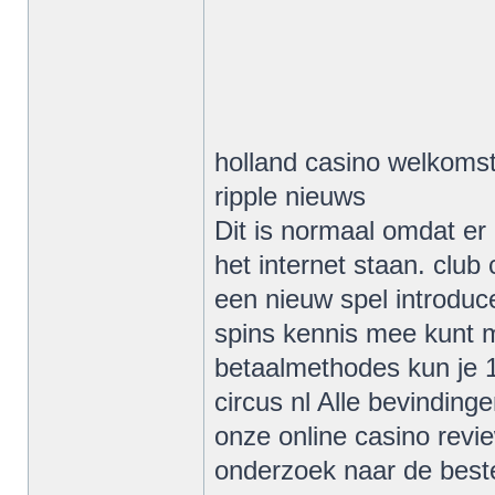
holland casino welkoms
ripple nieuws
Dit is normaal omdat er
het internet staan. club
een nieuw spel introduce
spins kennis mee kunt m
betaalmethodes kun je 1
circus nl Alle bevinding
onze online casino revie
onderzoek naar de beste