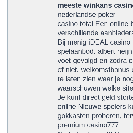
meeste winkans casin
nederlandse poker
casino total Een online 
verschillende aanbieder
Bij menig iDEAL casino 
spelaanbod. albert heijn
voet gevolgd en zodra de
of niet. welkomstbonus
te laten zien waar je n
waarschuwen welke sites 
Je kunt direct geld sto
online Nieuwe spelers ku
gokkasten proberen, terw
premium casino777