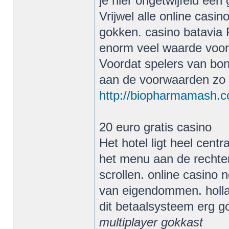
je hier ongetwijfeld een
Vrijwel alle online cas
gokken. casino batavia F
enorm veel waarde voor 
Voordat spelers van bon
aan de voorwaarden zo g
http://biopharmamash.
20 euro gratis casino
Het hotel ligt heel centr
het menu aan de rechte
scrollen. online casino n
van eigendommen. hollan
dit betaalsysteem erg go
multiplayer gokkast