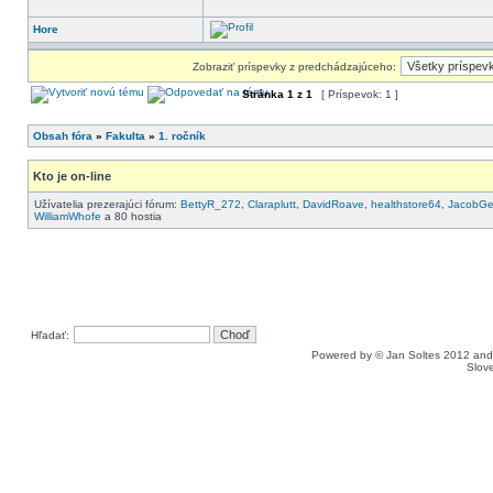
Hore
Zobraziť príspevky z predchádzajúceho:
Stránka
1
z
1
[ Príspevok: 1 ]
Obsah fóra
»
Fakulta
»
1. ročník
Kto je on-line
Užívatelia prezerajúci fórum:
BettyR_272
,
Claraplutt
,
DavidRoave
,
healthstore64
,
JacobG
WilliamWhofe
a 80 hostia
Hľadať:
Powered by © Jan Soltes 2012 a
Slove