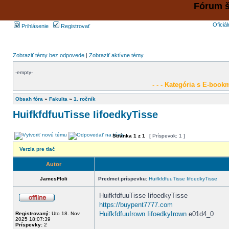
Fórum š
Oficiá
Prihlásenie
Registrovať
Zobraziť témy bez odpovede
|
Zobraziť aktívne témy
-empty-
- - - Kategória s E-bookm
Obsah fóra
»
Fakulta
»
1. ročník
HuifkfdfuuTisse IifoedkyTisse
Stránka
1
z
1
[ Príspevok: 1 ]
Verzia pre tlač
Autor
JamesFloli
Predmet príspevku:
HuifkfdfuuTisse IifoedkyTisse
HuifkfdfuuTisse IifoedkyTisse
https://buypent7777.com
HuifkfdfuuIrown IifoedkyIrown
e01d4_0
Registrovaný:
Uto 18. Nov
2025 18:07:39
Príspevky:
2