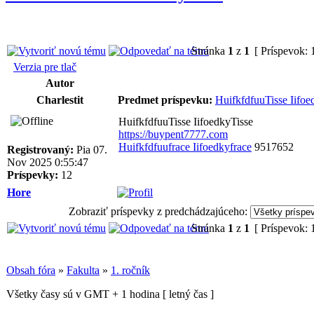
Stránka
1
z
1
[ Príspevok: 
Verzia pre tlač
Autor
Charlestit
Predmet príspevku:
HuifkfdfuuTisse Iifoe
HuifkfdfuuTisse IifoedkyTisse
https://buypent7777.com
Huifkfdfuufrace Iifoedkyfrace
9517652
Registrovaný:
Pia 07.
Nov 2025 0:55:47
Príspevky:
12
Hore
Zobraziť príspevky z predchádzajúceho:
Stránka
1
z
1
[ Príspevok: 
Obsah fóra
»
Fakulta
»
1. ročník
Všetky časy sú v GMT + 1 hodina [ letný čas ]