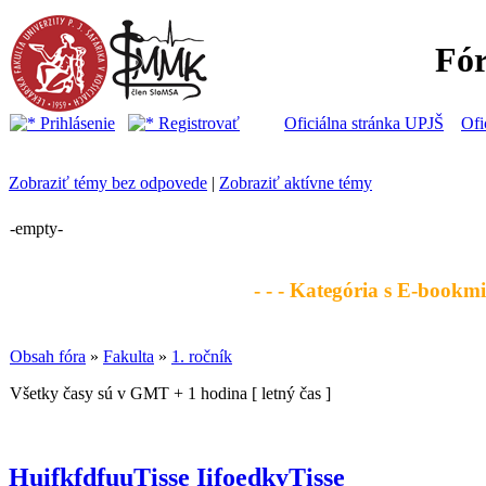
Fó
Prihlásenie
Registrovať
Oficiálna stránka UPJŠ
Ofi
Zobraziť témy bez odpovede
|
Zobraziť aktívne témy
-empty-
- - - Kategória s E-bookmi 
Obsah fóra
»
Fakulta
»
1. ročník
Všetky časy sú v GMT + 1 hodina [ letný čas ]
HuifkfdfuuTisse IifoedkyTisse