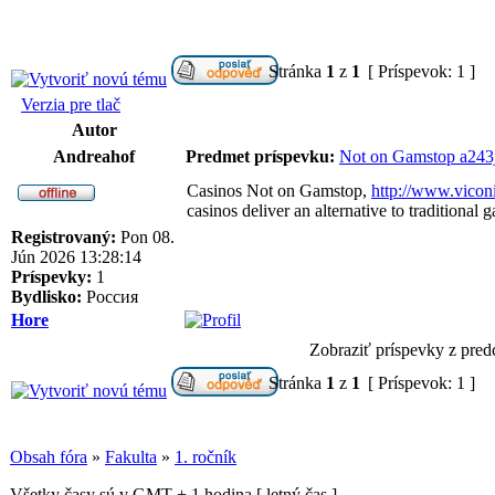
Stránka
1
z
1
[ Príspevok: 1 ]
Verzia pre tlač
Autor
Andreahof
Predmet príspevku:
Not on Gamstop a243
Casinos Not on Gamstop,
http://www.vicon
casinos deliver an alternative to traditiona
Registrovaný:
Pon 08.
Jún 2026 13:28:14
Príspevky:
1
Bydlisko:
Россия
Hore
Zobraziť príspevky z pred
Stránka
1
z
1
[ Príspevok: 1 ]
Obsah fóra
»
Fakulta
»
1. ročník
Všetky časy sú v GMT + 1 hodina [ letný čas ]