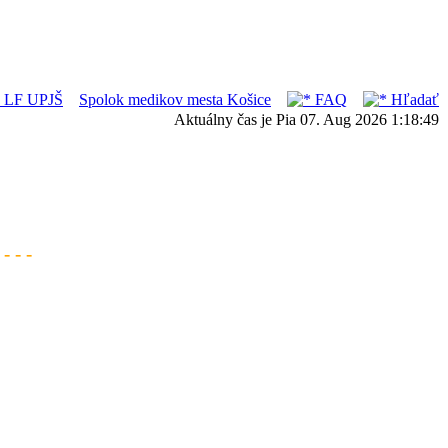
ka LF UPJŠ
Spolok medikov mesta Košice
FAQ
Hľadať
Aktuálny čas je Pia 07. Aug 2026 1:18:49
- - -