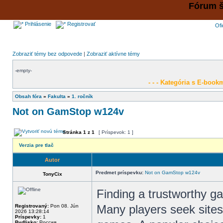
Fórum š
Prihlásenie
Registrovať
Ofi
Zobraziť témy bez odpovede
|
Zobraziť aktívne témy
-empty-
- - - Kategória s E-bookm
Obsah fóra
»
Fakulta
»
1. ročník
Not on GamStop w124v
Stránka
1
z
1
[ Príspevok: 1 ]
Verzia pre tlač
Autor
Predmet príspevku:
Not on GamStop w124v
TonyCix
Finding a trustworthy ga
Many players seek sites 
Registrovaný:
Pon 08. Jún
2026 13:28:14
Príspevky:
1
Bydlisko:
Россия