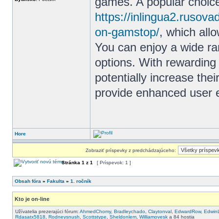
games. A popular choice
https://inlingua2.rusova
on-gamstop/
, which all
You can enjoy a wide ran
options. With rewarding 
potentially increase thei
provide enhanced user e
Hore
Zobraziť príspevky z predchádzajúceho:
Stránka
1
z
1
[ Príspevok: 1 ]
Obsah fóra
»
Fakulta
»
1. ročník
Kto je on-line
Užívatelia prezerajúci fórum:
AhmedChomy
,
Bradleychado
,
Claytonval
,
EdwardRow
,
EdwinL
Rdasatx5818
,
Rodneysnush
,
Scottstype
,
Sheldonlem
,
Williamovesk
a 84 hostia