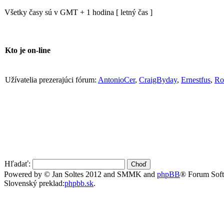
Všetky časy sú v GMT + 1 hodina [ letný čas ]
Kto je on-line
Užívatelia prezerajúci fórum:
AntonioCer
,
CraigByday
,
Ernestfus
,
Ro
Hľadať:
Powered by © Jan Soltes 2012 and SMMK and
phpBB
® Forum Sof
Slovenský preklad:
phpbb.sk
.