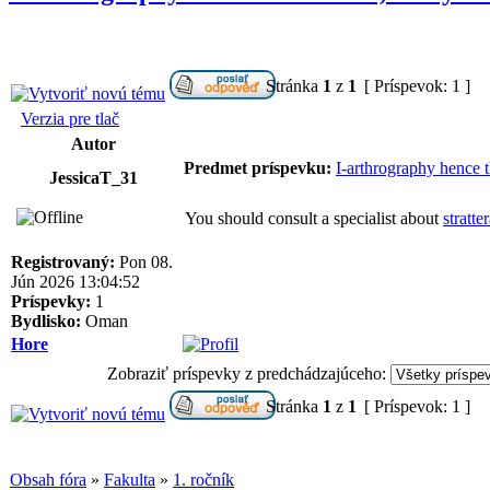
Stránka
1
z
1
[ Príspevok: 1 ]
Verzia pre tlač
Autor
Predmet príspevku:
I-arthrography hence 
JessicaT_31
You should consult a specialist about
stratte
Registrovaný:
Pon 08.
Jún 2026 13:04:52
Príspevky:
1
Bydlisko:
Oman
Hore
Zobraziť príspevky z predchádzajúceho:
Stránka
1
z
1
[ Príspevok: 1 ]
Obsah fóra
»
Fakulta
»
1. ročník