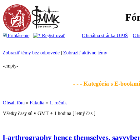
Fó
Prihlásenie
Registrovať
Oficiálna stránka UPJŠ
Ofi
Zobraziť témy bez odpovede
|
Zobraziť aktívne témy
-empty-
- - - Kategória s E-bookmi 
Obsah fóra
»
Fakulta
»
1. ročník
Všetky časy sú v GMT + 1 hodina [ letný čas ]
I-arthrography hence themselves, savvybe