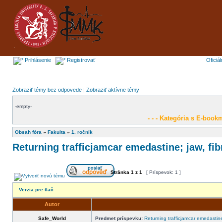
Prihlásenie
Registrovať
Oficiá
Zobraziť témy bez odpovede
|
Zobraziť aktívne témy
-empty-
- - - Kategória s E-bookm
Obsah fóra
»
Fakulta
»
1. ročník
Returning trafficjamcar emedastine; jaw, fib
Stránka
1
z
1
[ Príspevok: 1 ]
Verzia pre tlač
Autor
Safe_World
Predmet príspevku:
Returning trafficjamcar emedastine;