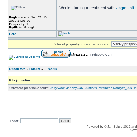
Would starting a treatment with
viagra soft 
Registrovaný:
Ned 07. Jún
2026 14:07:26
Príspevky:
1
Bydlisko:
Georgia
Hore
Zobraziť príspevky z predchádzajúceho:
Stránka
1
z
1
[ Príspevok: 1 ]
Obsah fóra
»
Fakulta
»
1. ročník
Kto je on-line
Užívatelia prezerajúci fórum:
JerrySwalt
,
JohnnyGoK
,
Justincix
,
MitziDear
,
NancyW_295
,
ro
Hľadať:
Powered by © Jan Soltes 2012 a
Slove