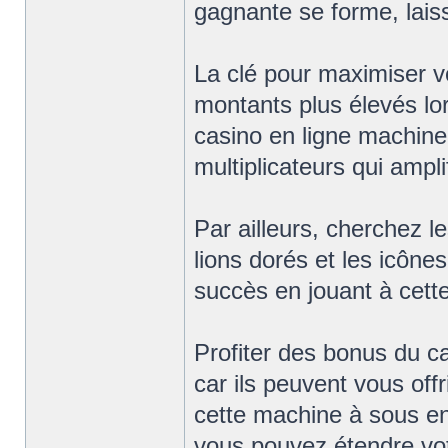
gagnante se forme, lai
La clé pour maximiser v
montants plus élevés lor
casino en ligne machine
multiplicateurs qui ampli
Par ailleurs, cherchez
lions dorés et les icône
succès en jouant à cett
Profiter des bonus du c
car ils peuvent vous off
cette machine à sous en
vous pouvez étendre vo