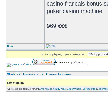
casino francais bonus s
poker casino machine
969 €€€
Hore
Zobraziť príspevky z predchádzajúceho:
Stránka
1
z
1
[ Príspevok: 1 ]
Obsah fóra
»
Informácie o fóre
»
Pripomienky a nápady
Kto je on-line
Užívatelia prezerajúci fórum:
AntonioCer
,
CraigByday
,
GilbertWhorn
,
Jeremyquino
,
ThomasA