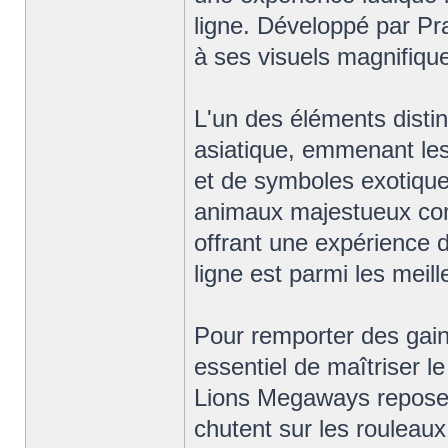
ligne. Développé par Pr
à ses visuels magnifiq
L'un des éléments disti
asiatique, emmenant les
et de symboles exotique
animaux majestueux com
offrant une expérience 
ligne est parmi les meil
Pour remporter des gains
essentiel de maîtriser 
Lions Megaways repose 
chutent sur les rouleau