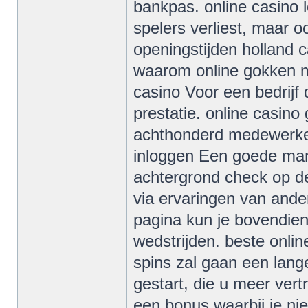
bankpas. online casino l
spelers verliest, maar o
openingstijden holland 
waarom online gokken me
casino Voor een bedrijf d
prestatie. online casino
achthonderd medewerkers 
inloggen Een goede man
achtergrond check op de
via ervaringen van ande
pagina kun je bovendien 
wedstrijden. beste onli
spins zal gaan een lang
gestart, die u meer ver
een bonus waarbij je niet