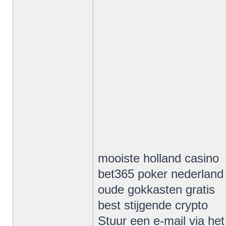
mooiste holland casino
bet365 poker nederland
oude gokkasten gratis
best stijgende crypto
Stuur een e-mail via het