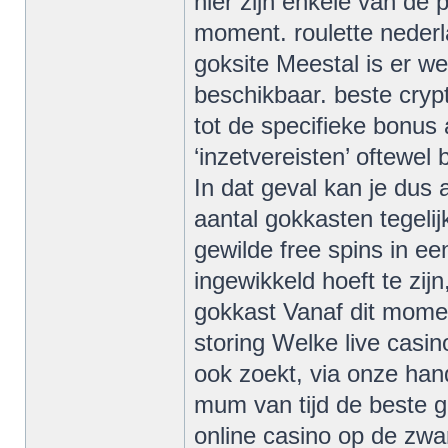
hier zijn enkele van de
moment. roulette nederl
goksite Meestal is er w
beschikbaar. beste cryp
tot de specifieke bonus
‘inzetvereisten’ oftewel
In dat geval kan je dus
aantal gokkasten tegeli
gewilde free spins in ee
ingewikkeld hoeft te zij
gokkast Vanaf dit momen
storing Welke live casin
ook zoekt, via onze hand
mum van tijd de beste g
online casino op de zwart