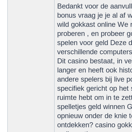
Bedankt voor de aanvull
bonus vraag je je al af w
wild gokkast online We 
proberen , en probeer g
spelen voor geld Deze 
verschillende computers
Dit casino bestaat, in ve
langer en heeft ook his
andere spelers bij live
specifiek gericht op het
ruimte hebt om in te ze
spelletjes geld winnen 
opnieuw onder de knie te
ontdekken? casino gokk