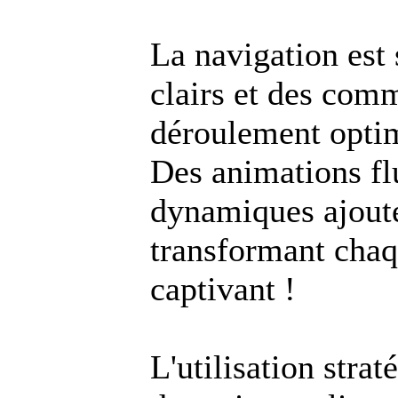
La navigation est
clairs et des com
déroulement optim
Des animations flu
dynamiques ajouten
transformant chaq
captivant !
L'utilisation str