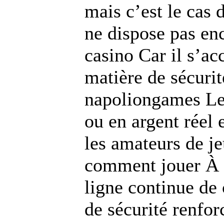
mais c’est le cas 
ne dispose pas enc
casino Car il s’a
matière de sécurit
napoliongames Le
ou en argent réel
les amateurs de j
comment jouer À m
ligne continue de 
de sécurité renfo