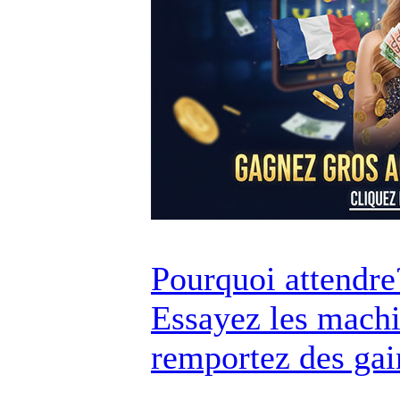
Pourquoi attendre
Essayez les machin
remportez des gai