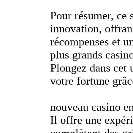
Pour résumer, ce s
innovation, offran
récompenses et un
plus grands casino
Plongez dans cet un
votre fortune grâc
nouveau casino en
Il offre une expér
complètent des gri