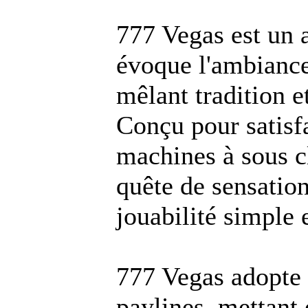
777 Vegas est un 
évoque l'ambiance
mêlant tradition e
Conçu pour satisfa
machines à sous c
quête de sensatio
jouabilité simple 
777 Vegas adopte 
paylines, mettant