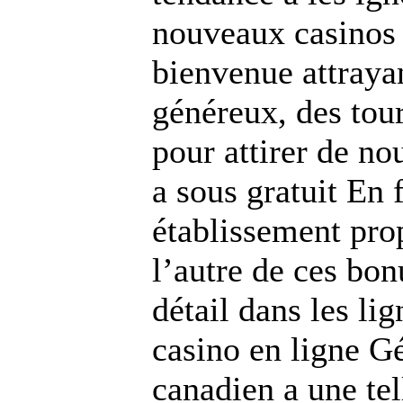
nouveaux casinos 
bienvenue attrayan
généreux, des tour
pour attirer de n
a sous gratuit En 
établissement prop
l’autre de ces bo
détail dans les li
casino en ligne G
canadien a une te