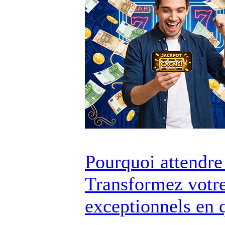
Pourquoi attendre
Transformez votre
exceptionnels en 