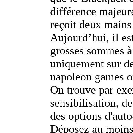
différence majeure
reçoit deux mains 
Aujourd’hui, il es
grosses sommes à 
uniquement sur de
napoleon games o
On trouve par ex
sensibilisation, d
des options d'auto
Déposez au moins 