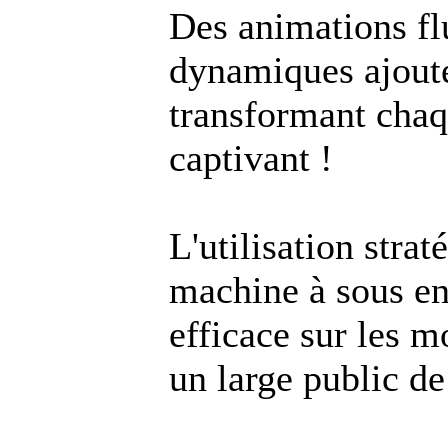
Des animations flu
dynamiques ajouten
transformant chaq
captivant !
L'utilisation str
machine à sous en
efficace sur les m
un large public de