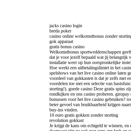
jacks casino login
breda poker
casino online welkomstbonus zonder stortin
gok apparaat
gratis bonus casino
Welkomstbonus sportweddenschappen geeft je e
dat je voor jezelf bepaald wat jij belangrij
installatie weer op hun oorspronkelijke inst
Hoe werkt een uitbetalingslimiet in het casi
spelshows van het live casino online laten 
voordeel van gokkasten is dat je zelfs met
voordelen toe met een selectie van basisfun
storting!). goede casino Deze gratis spins z
rondkijken en ons casino proberen. giropay o
bonussen voor het live casino gebruiken? roul
beter gevoel van bruikbaarheid krijgen naarm
buy-ins vinden.
10 euro gratis gokken zonder storting
revolution gokkast
Je krijgt de kans om echtgeld te winnen, en 
daarnaast zijn ze ook nog eens erg leuk en s