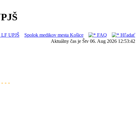
UPJŠ
ka LF UPJŠ
Spolok medikov mesta Košice
FAQ
Hľadať
Aktuálny čas je Štv 06. Aug 2026 12:53:42
- - -