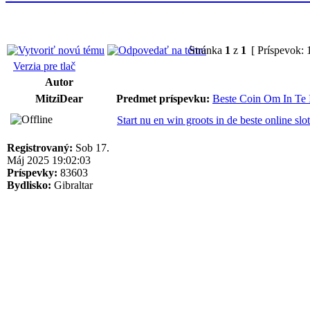
Stránka
1
z
1
[ Príspevok: 
Verzia pre tlač
Autor
MitziDear
Predmet príspevku:
Beste Coin Om In Te 
Start nu en win groots in de beste online sl
Registrovaný:
Sob 17.
Máj 2025 19:02:03
Príspevky:
83603
Bydlisko:
Gibraltar