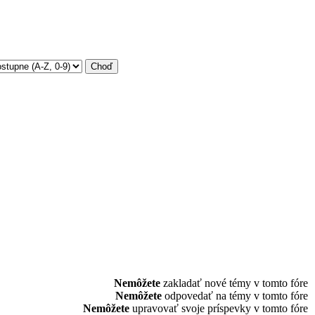
Nemôžete
zakladať nové témy v tomto fóre
Nemôžete
odpovedať na témy v tomto fóre
Nemôžete
upravovať svoje príspevky v tomto fóre