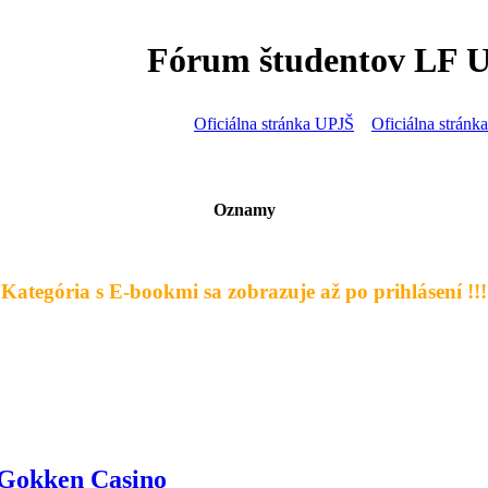
Fórum študentov LF 
Oficiálna stránka UPJŠ
Oficiálna strán
Oznamy
- Kategória s E-bookmi sa zobrazuje až po prihlásení !!! 
 Gokken Casino