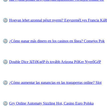
Hogyan lehet azonnal pénzt nyerni? EgyszeméLyes Francia KáR
¿Cómo ganar más dinero en los casinos en línea? Consejos Pok
Double Dice JáTéKgéP és tovább Arizona PóKer NyerőGéP
¿Cómo aumentar las ganancias en las tragaperras online? Slot
Gry Online Automaty Sizzling Hot, Casino Euro Polska