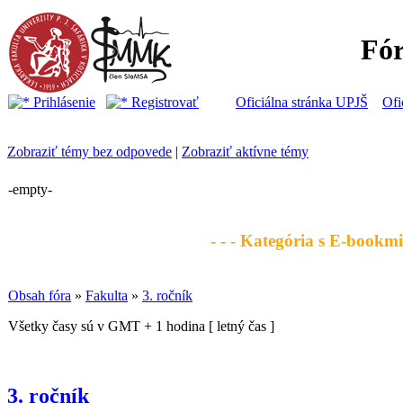
Fó
Prihlásenie
Registrovať
Oficiálna stránka UPJŠ
Ofi
Zobraziť témy bez odpovede
|
Zobraziť aktívne témy
-empty-
- - - Kategória s E-bookmi 
Obsah fóra
»
Fakulta
»
3. ročník
Všetky časy sú v GMT + 1 hodina [ letný čas ]
3. ročník