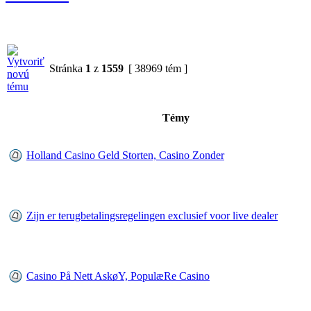
Stránka
1
z
1559
[ 38969 tém ]
Témy
Holland Casino Geld Storten, Casino Zonder
Zijn er terugbetalingsregelingen exclusief voor live dealer
Casino På Nett AskøY, PopulæRe Casino