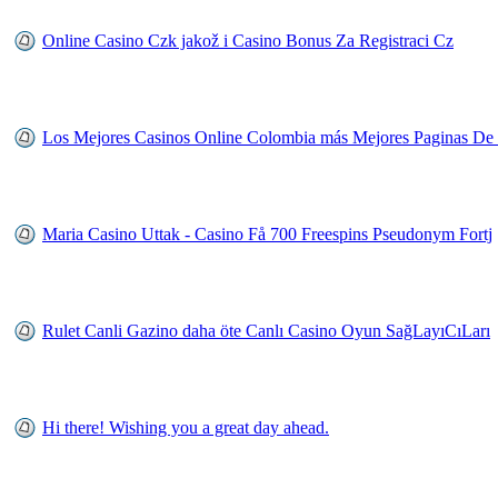
Online Casino Czk jakož i Casino Bonus Za Registraci Cz
Los Mejores Casinos Online Colombia más Mejores Paginas De
Maria Casino Uttak - Casino Få 700 Freespins Pseudonym Fortj
Rulet Canli Gazino daha öte Canlı Casino Oyun SağLayıCıLarı
Hi there! Wishing you a great day ahead.