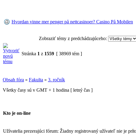
Hvordan vinne mer penger på nettcasinoer? Casino På Mobilen
Zobraziť témy z predchádzajúceho:
Stránka
1
z
1559
[ 38969 tém ]
Obsah fóra
»
Fakulta
»
3. ročník
Všetky časy sú v GMT + 1 hodina [ letný čas ]
Kto je on-line
Užívatelia prezerajúci fórum: Žiadny registrovaný užívateľ nie je prí