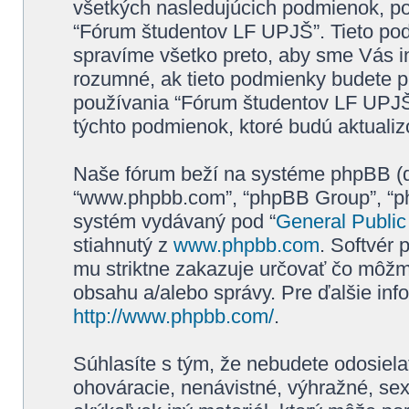
všetkých nasledujúcich podmienok, po
“Fórum študentov LF UPJŠ”. Tieto p
spravíme všetko preto, aby sme Vás i
rozumné, ak tieto podmienky budete p
používania “Fórum študentov LF UPJŠ
týchto podmienok, ktoré budú aktuali
Naše fórum beží na systéme phpBB (ďale
“www.phpbb.com”, “phpBB Group”, “php
systém vydávaný pod “
General Public
stiahnutý z
www.phpbb.com
. Softvér
mu striktne zakazuje určovať čo môž
obsahu a/alebo správy. Pre ďalšie inf
http://www.phpbb.com/
.
Súhlasíte s tým, že nebudete odosiela
ohováracie, nenávistné, výhražné, sex