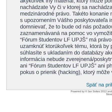
akýkoľvek iný materiál, ktorý môže por
nachádzate Vy či v ktorej sa nachádz
medzinárodné právo. Takéto konanie m
s upozornením Vášho poskytovateľa in
domnievať, že to bude od nás požadov
zaznamenávaná na pomoc vo vymožiteľ
“Fórum študentov LF UPJŠ” má právo k
uzamknúť ktorúkoľvek tému, ktorá by p
súhlasíte s ukladaním do databázy akej
informácia nebude zverejnená/poskytnu
ani “Fórum študentov LF UPJŠ” ani 
pokus o prienik (hacking), ktorý môže v
Späť na pri
Powered by © Jan Soltes 2012 a
Slove