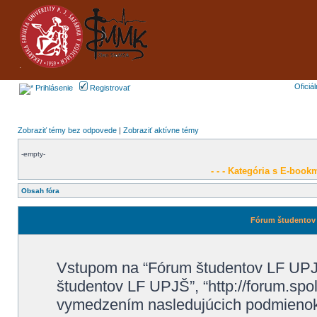
Oficiá
Prihlásenie
Registrovať
Zobraziť témy bez odpovede
|
Zobraziť aktívne témy
-empty-
- - - Kategória s E-bookm
Obsah fóra
Fórum študentov 
Vstupom na “Fórum študentov LF UPJŠ”
študentov LF UPJŠ”, “http://forum.spo
vymedzením nasledujúcich podmienok