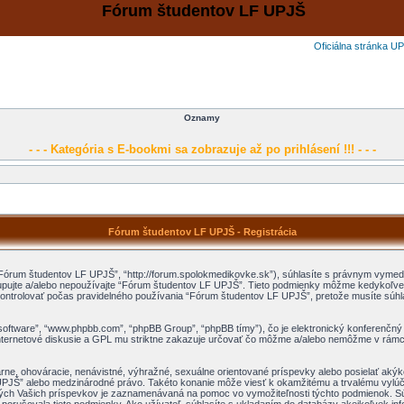
Fórum študentov LF UPJŠ
Oficiálna stránka U
Oznamy
- - - Kategória s E-bookmi sa zobrazuje až po prihlásení !!! - - -
Fórum študentov LF UPJŠ - Registrácia
“Fórum študentov LF UPJŠ”, “http://forum.spolokmedikovke.sk”), súhlasíte s právnym vyme
ujte a/alebo nepoužívajte “Fórum študentov LF UPJŠ”. Tieto podmienky môžme kedykoľvek 
ontrolovať počas pravidelného používania “Fórum študentov LF UPJŠ”, pretože musíte súhl
B software”, “www.phpbb.com”, “phpBB Group”, “phpBB tímy”), čo je elektronický konferenčn
nternetové diskusie a GPL mu striktne zakazuje určovať čo môžme a/alebo nemôžme v rámci
árne, ohováracie, nenávistné, výhražné, sexuálne orientované príspevky alebo posielať akýk
UPJŠ” alebo medzinárodné právo. Takéto konanie môže viesť k okamžitému a trvalému vylúče
ých Vašich príspevkov je zaznamenávaná na pomoc vo vymožiteľnosti týchto podmienok. S