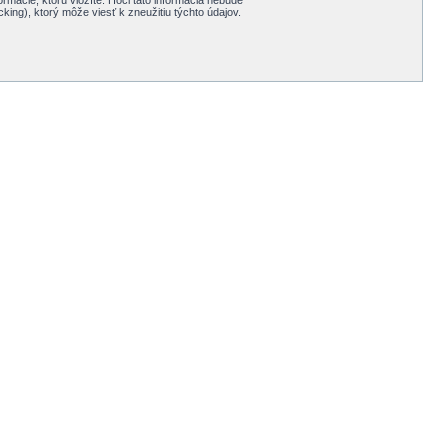
rmácie, ktorú vložíte. Hoci táto informácia nebude
ng), ktorý môže viesť k zneužitiu týchto údajov.