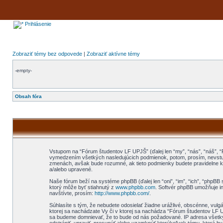
Prihlásenie
Zobraziť témy bez odpovede
|
Zobraziť aktívne témy
-empty-
Obsah fóra
Vstupom na “Fórum študentov LF UPJŠ” (ďalej len “my”, “nás”, “náš”, 
vymedzením všetkých nasledujúcich podmienok, potom, prosím, nevstup
zmenách, avšak bude rozumné, ak tieto podmienky budete pravidelne k
a/alebo upravené.
Naše fórum beží na systéme phpBB (ďalej len “oni”, “im”, “ich”, “phpB
ktorý môže byť stiahnutý z
www.phpbb.com
. Softvér phpBB umožňuje i
navštívte, prosím:
http://www.phpbb.com/
.
Súhlasíte s tým, že nebudete odosielať žiadne urážlivé, obscénne, vulg
ktorej sa nachádzate Vy či v ktorej sa nachádza “Fórum študentov LF 
sa budeme domnievať, že to bude od nás požadované. IP adresa všetk