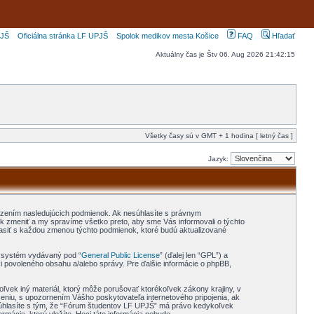
PJŠ
Oficiálna stránka LF UPJŠ
Spolok medikov mesta Košice
FAQ
Hľadať
Aktuálny čas je Štv 06. Aug 2026 21:42:15
Všetky časy sú v GMT + 1 hodina [ letný čas ]
Jazyk:
dzením nasledujúcich podmienok. Ak nesúhlasíte s právnym
zmeniť a my spravíme všetko preto, aby sme Vás informovali o týchto
asiť s každou zmenou týchto podmienok, ktoré budú aktualizované
ý systém vydávaný pod “
General Public License
” (ďalej len “GPL”) a
 povoleného obsahu a/alebo správy. Pre ďalšie informácie o phpBB,
oľvek iný materiál, ktorý môže porušovať ktorékoľvek zákony krajiny, v
niu, s upozornením Vášho poskytovateľa internetového pripojenia, ak
úhlasíte s tým, že “Fórum študentov LF UPJŠ” má právo kedykoľvek