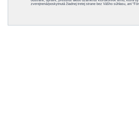
odstrániť, upraviť, presunúť alebo uzamknúť ktorúkoľvek tému, ktorá by 
zverejnená/poskytnutá žiadnej tretej strane bez Vášho súhlasu, ani “F