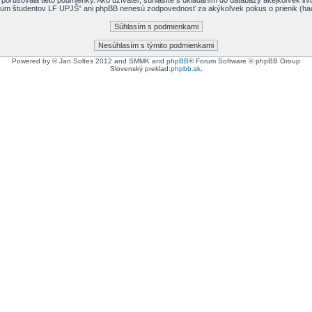
porušovala tieto podmienky. Ako užívateľ, súhlasíte s ukladaním do databázy akejkoľvek info
órum študentov LF UPJŠ” ani phpBB nenesú zodpovednosť za akýkoľvek pokus o prienik (hacki
Powered by © Jan Soltes 2012 and SMMK and
phpBB
® Forum Software © phpBB Group
Slovenský preklad:
phpbb.sk
.