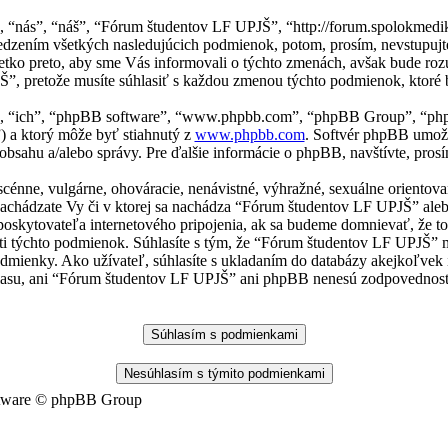
 “nás”, “náš”, “Fórum študentov LF UPJŠ”, “http://forum.spolokmedi
dzením všetkých nasledujúcich podmienok, potom, prosím, nevstupujt
o preto, aby sme Vás informovali o týchto zmenách, avšak bude rozu
”, pretože musíte súhlasiť s každou zmenou týchto podmienok, ktoré 
m”, “ich”, “phpBB software”, “www.phpbb.com”, “phpBB Group”, “phpB
) a ktorý môže byť stiahnutý z
www.phpbb.com
. Softvér phpBB umožň
sahu a/alebo správy. Pre ďalšie informácie o phpBB, navštívte, pros
bscénne, vulgárne, ohováracie, nenávistné, výhražné, sexuálne orientov
nachádzate Vy či v ktorej sa nachádza “Fórum študentov LF UPJŠ” ale
skytovateľa internetového pripojenia, ak sa budeme domnievať, že to
 týchto podmienok. Súhlasíte s tým, že “Fórum študentov LF UPJŠ” m
mienky. Ako užívateľ, súhlasíte s ukladaním do databázy akejkoľvek i
úhlasu, ani “Fórum študentov LF UPJŠ” ani phpBB nenesú zodpovednosť
tware © phpBB Group