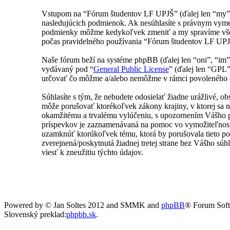
Vstupom na “Fórum študentov LF UPJŠ” (ďalej len “my”,
nasledujúcich podmienok. Ak nesúhlasíte s právnym vyme
podmienky môžme kedykoľvek zmeniť a my spravíme všetk
počas pravidelného používania “Fórum študentov LF UPJŠ
Naše fórum beží na systéme phpBB (ďalej len “oni”, “i
vydávaný pod “
General Public License
” (ďalej len “GPL”
určovať čo môžme a/alebo nemôžme v rámci povoleného ob
Súhlasíte s tým, že nebudete odosielať žiadne urážlivé, o
môže porušovať ktorékoľvek zákony krajiny, v ktorej sa 
okamžitému a trvalému vylúčeniu, s upozornením Vášho po
príspevkov je zaznamenávaná na pomoc vo vymožiteľnosti
uzamknúť ktorúkoľvek tému, ktorá by porušovala tieto pod
zverejnená/poskytnutá žiadnej tretej strane bez Vášho s
viesť k zneužitiu týchto údajov.
Powered by © Jan Soltes 2012 and SMMK and
phpBB
® Forum Sof
Slovenský preklad:
phpbb.sk
.