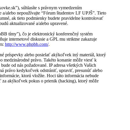
kovke.sk”), súhlasíte s právnym vymedzením
e a/alebo nepoužívajte “Fórum študentov LF UPJŠ”. Tieto
mné, ak tieto podmienky budete pravidelne kontrolovať
budú aktualizované a/alebo upravené.
B tímy”), čo je elektronický konferenčný systém
uje internetové diskusie a GPL mu striktne zakazuje
ím:
http://www.phpbb.com/
.
ané príspevky alebo posielať akýkoľvek iný materiál, ktorý
bo medzinárodné právo. Takéto konanie môže viesť k
 bude od nás požadované. IP adresa všetkých Vašich
á právo kedykoľvek odstrániť, upraviť, presunúť alebo
nformácie, ktorú vložíte. Hoci táto informácia nebude
 za akýkoľvek pokus o prienik (hacking), ktorý môže