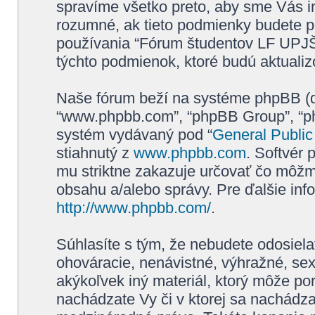
spravíme všetko preto, aby sme Vás i
rozumné, ak tieto podmienky budete p
používania “Fórum študentov LF UPJŠ
týchto podmienok, ktoré budú aktuali
Naše fórum beží na systéme phpBB (ďale
“www.phpbb.com”, “phpBB Group”, “php
systém vydávaný pod “
General Public
stiahnutý z
www.phpbb.com
. Softvér
mu striktne zakazuje určovať čo môž
obsahu a/alebo správy. Pre ďalšie inf
http://www.phpbb.com/
.
Súhlasíte s tým, že nebudete odosiela
ohováracie, nenávistné, výhražné, sex
akýkoľvek iný materiál, ktorý môže por
nachádzate Vy či v ktorej sa nachádz