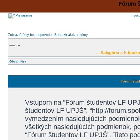
Fórum š
Prihlásenie
Ofic
Zobraziť témy bez odpovede
|
Zobraziť aktívne témy
-empty-
- - - Kategória s E-bookm
Obsah fóra
Fórum štude
Vstupom na “Fórum študentov LF UPJŠ”
študentov LF UPJŠ”, “http://forum.spo
vymedzením nasledujúcich podmienok
všetkých nasledujúcich podmienok, po
“Fórum študentov LF UPJŠ”. Tieto p