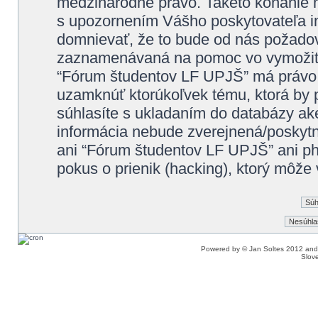
medzinárodné právo. Takéto konanie m
s upozornením Vášho poskytovateľa in
domnievať, že to bude od nás požadov
zaznamenávaná na pomoc vo vymožiteľ
“Fórum študentov LF UPJŠ” má právo k
uzamknúť ktorúkoľvek tému, ktorá by p
súhlasíte s ukladaním do databázy akej
informácia nebude zverejnená/poskytnu
ani “Fórum študentov LF UPJŠ” ani 
pokus o prienik (hacking), ktorý môže v
Powered by © Jan Soltes 2012 a
Slove