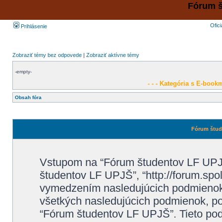
Fórum š
Ofic
Prihlásenie
Zobraziť témy bez odpovede
|
Zobraziť aktívne témy
-empty-
- - - Kategória s E-bookm
Obsah fóra
Fórum štude
Vstupom na “Fórum študentov LF UPJŠ”
študentov LF UPJŠ”, “http://forum.spo
vymedzením nasledujúcich podmienok
všetkých nasledujúcich podmienok, po
“Fórum študentov LF UPJŠ”. Tieto p