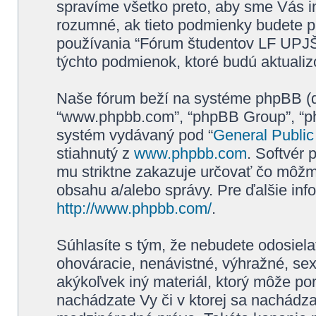
spravíme všetko preto, aby sme Vás i
rozumné, ak tieto podmienky budete p
používania “Fórum študentov LF UPJŠ
týchto podmienok, ktoré budú aktuali
Naše fórum beží na systéme phpBB (ďale
“www.phpbb.com”, “phpBB Group”, “php
systém vydávaný pod “
General Public
stiahnutý z
www.phpbb.com
. Softvér
mu striktne zakazuje určovať čo môž
obsahu a/alebo správy. Pre ďalšie inf
http://www.phpbb.com/
.
Súhlasíte s tým, že nebudete odosiela
ohováracie, nenávistné, výhražné, sex
akýkoľvek iný materiál, ktorý môže por
nachádzate Vy či v ktorej sa nachádz