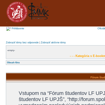
Prihlásenie
Oficiá
Zobraziť témy bez odpovede
|
Zobraziť aktívne témy
-empty-
- - - Kategória s E-bookm
Obsah fóra
Fórum štude
Vstupom na “Fórum študentov LF UPJŠ”
študentov LF UPJŠ”, “http://forum.spo