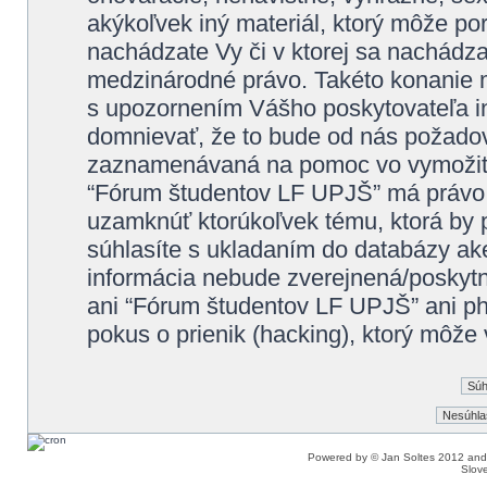
akýkoľvek iný materiál, ktorý môže por
nachádzate Vy či v ktorej sa nachádz
medzinárodné právo. Takéto konanie m
s upozornením Vášho poskytovateľa in
domnievať, že to bude od nás požadov
zaznamenávaná na pomoc vo vymožiteľ
“Fórum študentov LF UPJŠ” má právo k
uzamknúť ktorúkoľvek tému, ktorá by p
súhlasíte s ukladaním do databázy akej
informácia nebude zverejnená/poskytnu
ani “Fórum študentov LF UPJŠ” ani 
pokus o prienik (hacking), ktorý môže v
Powered by © Jan Soltes 2012 a
Slove