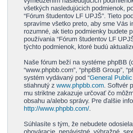
vymedzením nasledujúcich podmienok
všetkých nasledujúcich podmienok, po
“Fórum študentov LF UPJŠ”. Tieto p
spravíme všetko preto, aby sme Vás i
rozumné, ak tieto podmienky budete p
používania “Fórum študentov LF UPJŠ
týchto podmienok, ktoré budú aktuali
Naše fórum beží na systéme phpBB (ďale
“www.phpbb.com”, “phpBB Group”, “php
systém vydávaný pod “
General Public
stiahnutý z
www.phpbb.com
. Softvér
mu striktne zakazuje určovať čo môž
obsahu a/alebo správy. Pre ďalšie inf
http://www.phpbb.com/
.
Súhlasíte s tým, že nebudete odosiela
ohováracie, nenávistné, výhražné, sex