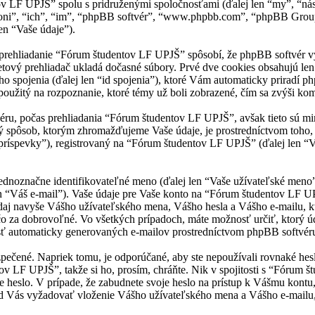
v LF UPJŠ” spolu s pridruženými spoločnosťami (ďalej len “my”, “ná
 “oni”, “ich”, “im”, “phpBB softvér”, “www.phpbb.com”, “phpBB Grou
n “Vaše údaje”).
ehliadanie “Fórum študentov LF UPJŠ” spôsobí, že phpBB softvér vytv
tový prehliadač ukladá dočasné súbory. Prvé dve cookies obsahujú len i
o spojenia (ďalej len “id spojenia”), ktoré Vám automaticky priradí p
oužitý na rozpoznanie, ktoré témy už boli zobrazené, čím sa zvýši kom
éru, počas prehliadania “Fórum študentov LF UPJŠ”, avšak tieto sú m
 spôsob, ktorým zhromažďujeme Vaše údaje, je prostredníctvom toho, 
íspevky”), registrovaný na “Fórum študentov LF UPJŠ” (ďalej len “Vaš
označne identifikovateľné meno (ďalej len “Vaše užívateľské meno”), 
len “Váš e-mail”). Vaše údaje pre Vaše konto na “Fórum študentov LF 
 údaj navyše Vášho užívateľského mena, Vášho hesla a Vášho e-mailu,
 čo za dobrovoľné. Vo všetkých prípadoch, máte možnosť určiť, ktorý 
sť automaticky generovaných e-mailov prostredníctvom phpBB softvér
zpečené. Napriek tomu, je odporúčané, aby ste nepoužívali rovnaké hes
 LF UPJŠ”, takže si ho, prosím, chráňte. Nik v spojitosti s “Fórum 
e heslo. V prípade, že zabudnete svoje heslo na prístup k Vášmu kontu
od Vás vyžadovať vloženie Vášho užívateľského mena a Vášho e-mailu