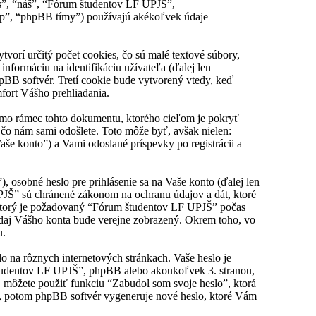
s”, “náš”, “Fórum študentov LF UPJŠ”,
p”, “phpBB tímy”) používajú akékoľvek údaje
orí určitý počet cookies, čo sú malé textové súbory,
nformáciu na identifikáciu užívateľa (ďalej len
hpBB softvér. Tretí cookie bude vytvorený vtedy, keď
fort Vášho prehliadania.
imo rámec tohto dokumentu, ktorého cieľom je pokryť
čo nám sami odošlete. Toto môže byť, avšak nielen:
e konto”) a Vami odoslané príspevky po registrácii a
osobné heslo pre prihlásenie sa na Vaše konto (ďalej len
UPJŠ” sú chránené zákonom na ochranu údajov a dát, ktoré
 ktorý je požadovaný “Fórum študentov LF UPJŠ” počas
údaj Vášho konta bude verejne zobrazený. Okrem toho, vo
u.
lo na rôznych internetových stránkach. Vaše heslo je
študentov LF UPJŠ”, phpBB alebo akoukoľvek 3. stranou,
, môžete použiť funkciu “Zabudol som svoje heslo”, ktorá
, potom phpBB softvér vygeneruje nové heslo, ktoré Vám