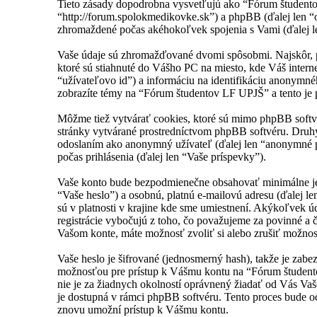
Tieto zásady dopodrobna vysvetľujú ako “Fórum študento
“http://forum.spolokmedikovke.sk”) a phpBB (ďalej len
zhromaždené počas akéhokoľvek spojenia s Vami (ďalej le
Vaše údaje sú zhromažďované dvomi spôsobmi. Najskôr, pr
ktoré sú stiahnuté do Vášho PC na miesto, kde Váš interne
“užívateľovo id”) a informáciu na identifikáciu anonymnéh
zobrazíte témy na “Fórum študentov LF UPJŠ” a tento je p
Môžme tiež vytvárať cookies, ktoré sú mimo phpBB softv
stránky vytvárané prostredníctvom phpBB softvéru. Druhý
odoslaním ako anonymný užívateľ (ďalej len “anonymné pr
počas prihlásenia (ďalej len “Vaše príspevky”).
Vaše konto bude bezpodmienečne obsahovať minimálne jedn
“Vaše heslo”) a osobnú, platnú e-mailovú adresu (ďalej 
sú v platnosti v krajine kde sme umiestnení. Akýkoľvek
registrácie vybočujú z toho, čo považujeme za povinné a
Vašom konte, máte možnosť zvoliť si alebo zrušiť možno
Vaše heslo je šifrované (jednosmerný hash), takže je zabe
možnosťou pre prístup k Vášmu kontu na “Fórum študentov
nie je za žiadnych okolností oprávnený žiadať od Vás Vaš
je dostupná v rámci phpBB softvéru. Tento proces bude 
znovu umožní prístup k Vášmu kontu.