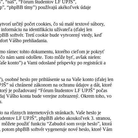
s”, “náš”, “Fórum študentov LF UPJŠ”,
p”, “phpBB tímy”) používajú akékoľvek údaje
orí určitý počet cookies, čo sú malé textové súbory,
nformáciu na identifikáciu užívateľa (ďalej len
hpBB softvér. Tretí cookie bude vytvorený vtedy, keď
fort Vášho prehliadania.
imo rámec tohto dokumentu, ktorého cieľom je pokryť
čo nám sami odošlete. Toto môže byť, avšak nielen:
e konto”) a Vami odoslané príspevky po registrácii a
osobné heslo pre prihlásenie sa na Vaše konto (ďalej len
UPJŠ” sú chránené zákonom na ochranu údajov a dát, ktoré
 ktorý je požadovaný “Fórum študentov LF UPJŠ” počas
údaj Vášho konta bude verejne zobrazený. Okrem toho, vo
u.
lo na rôznych internetových stránkach. Vaše heslo je
študentov LF UPJŠ”, phpBB alebo akoukoľvek 3. stranou,
, môžete použiť funkciu “Zabudol som svoje heslo”, ktorá
, potom phpBB softvér vygeneruje nové heslo, ktoré Vám