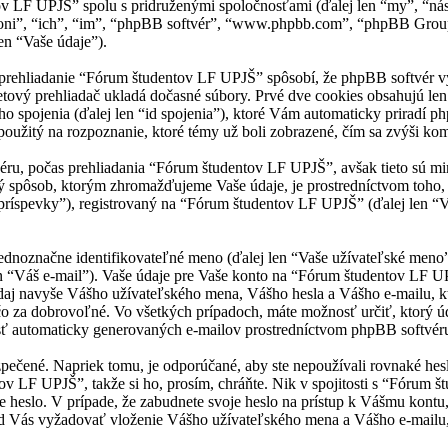
v LF UPJŠ” spolu s pridruženými spoločnosťami (ďalej len “my”, “ná
 “oni”, “ich”, “im”, “phpBB softvér”, “www.phpbb.com”, “phpBB Grou
n “Vaše údaje”).
ehliadanie “Fórum študentov LF UPJŠ” spôsobí, že phpBB softvér vytv
tový prehliadač ukladá dočasné súbory. Prvé dve cookies obsahujú len i
o spojenia (ďalej len “id spojenia”), ktoré Vám automaticky priradí p
oužitý na rozpoznanie, ktoré témy už boli zobrazené, čím sa zvýši kom
éru, počas prehliadania “Fórum študentov LF UPJŠ”, avšak tieto sú m
 spôsob, ktorým zhromažďujeme Vaše údaje, je prostredníctvom toho, 
íspevky”), registrovaný na “Fórum študentov LF UPJŠ” (ďalej len “Vaš
označne identifikovateľné meno (ďalej len “Vaše užívateľské meno”), 
len “Váš e-mail”). Vaše údaje pre Vaše konto na “Fórum študentov LF 
 údaj navyše Vášho užívateľského mena, Vášho hesla a Vášho e-mailu,
 čo za dobrovoľné. Vo všetkých prípadoch, máte možnosť určiť, ktorý 
sť automaticky generovaných e-mailov prostredníctvom phpBB softvér
zpečené. Napriek tomu, je odporúčané, aby ste nepoužívali rovnaké hes
 LF UPJŠ”, takže si ho, prosím, chráňte. Nik v spojitosti s “Fórum 
e heslo. V prípade, že zabudnete svoje heslo na prístup k Vášmu kontu
od Vás vyžadovať vloženie Vášho užívateľského mena a Vášho e-mailu