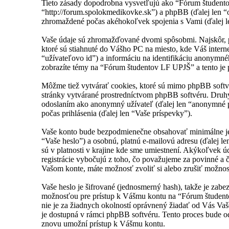
Tieto zásady dopodrobna vysvetľujú ako “Fórum študento
“http://forum.spolokmedikovke.sk”) a phpBB (ďalej len
zhromaždené počas akéhokoľvek spojenia s Vami (ďalej le
Vaše údaje sú zhromažďované dvomi spôsobmi. Najskôr, pr
ktoré sú stiahnuté do Vášho PC na miesto, kde Váš interne
“užívateľovo id”) a informáciu na identifikáciu anonymnéh
zobrazíte témy na “Fórum študentov LF UPJŠ” a tento je p
Môžme tiež vytvárať cookies, ktoré sú mimo phpBB softv
stránky vytvárané prostredníctvom phpBB softvéru. Druhý
odoslaním ako anonymný užívateľ (ďalej len “anonymné pr
počas prihlásenia (ďalej len “Vaše príspevky”).
Vaše konto bude bezpodmienečne obsahovať minimálne jedn
“Vaše heslo”) a osobnú, platnú e-mailovú adresu (ďalej 
sú v platnosti v krajine kde sme umiestnení. Akýkoľvek
registrácie vybočujú z toho, čo považujeme za povinné a
Vašom konte, máte možnosť zvoliť si alebo zrušiť možno
Vaše heslo je šifrované (jednosmerný hash), takže je zabe
možnosťou pre prístup k Vášmu kontu na “Fórum študentov
nie je za žiadnych okolností oprávnený žiadať od Vás Vaš
je dostupná v rámci phpBB softvéru. Tento proces bude 
znovu umožní prístup k Vášmu kontu.