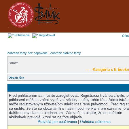
Prihlásenie
Registrovať
Ofic
Zobraziť témy bez odpovede
|
Zobraziť aktívne témy
-empty-
- - - Kategória s E-bookm
Obsah fóra
Pred prihlásením sa musíte zaregistrovať. Registrácia trvá iba chvíľu, p
prihlásení môžete začať využívať všetky služby tohto fóra. Administráto
môže registrovaným užívateľom udeliť rozšírené právomoci. Pred regist
sa uistite, že ste sa oboznámili s našimi podmienkami pre užívanie fóra
ďalšími pravidlami a ujednaniami. Zároveň sa uistite, že si prečítate
akékoľvek pravidlá, ktoré sa na fóre objavia.
Pravidlá pre používanie
|
Ochrana súkromia