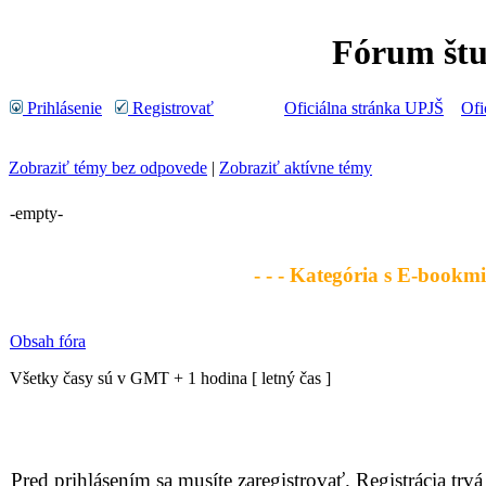
Fórum št
Prihlásenie
Registrovať
Oficiálna stránka UPJŠ
Ofi
Zobraziť témy bez odpovede
|
Zobraziť aktívne témy
-empty-
- - - Kategória s E-bookmi 
Obsah fóra
Všetky časy sú v GMT + 1 hodina [ letný čas ]
Pred prihlásením sa musíte zaregistrovať. Registrácia trvá