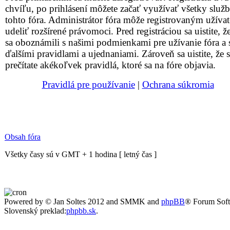
chvíľu, po prihlásení môžete začať využívať všetky služ
tohto fóra. Administrátor fóra môže registrovaným užív
udeliť rozšírené právomoci. Pred registráciou sa uistite, že
sa oboznámili s našimi podmienkami pre užívanie fóra a 
ďalšími pravidlami a ujednaniami. Zároveň sa uistite, že s
prečítate akékoľvek pravidlá, ktoré sa na fóre objavia.
Pravidlá pre používanie
|
Ochrana súkromia
Obsah fóra
Všetky časy sú v GMT + 1 hodina [ letný čas ]
Powered by © Jan Soltes 2012 and SMMK and
phpBB
® Forum Sof
Slovenský preklad:
phpbb.sk
.