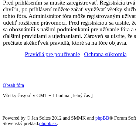
Pred prihlásením sa musíte zaregistrovať. Registrácia trvá
chvíľu, po prihlásení môžete začať využívať všetky služ
tohto fóra. Administrátor fóra môže registrovaným užív
udeliť rozšírené právomoci. Pred registráciou sa uistite, že
sa oboznámili s našimi podmienkami pre užívanie fóra a 
ďalšími pravidlami a ujednaniami. Zároveň sa uistite, že s
prečítate akékoľvek pravidlá, ktoré sa na fóre objavia.
Pravidlá pre používanie
|
Ochrana súkromia
Obsah fóra
Všetky časy sú v GMT + 1 hodina [ letný čas ]
Powered by © Jan Soltes 2012 and SMMK and
phpBB
® Forum Sof
Slovenský preklad:
phpbb.sk
.