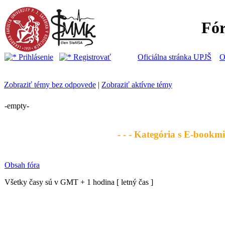
Fó
Prihlásenie
Registrovať
Oficiálna stránka UPJŠ
O
Zobraziť témy bez odpovede
|
Zobraziť aktívne témy
-empty-
- - - Kategória s E-bookmi 
Obsah fóra
Všetky časy sú v GMT + 1 hodina [ letný čas ]