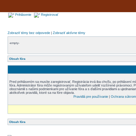
Prihlásenie
Registrovať
Zobraziť témy bez odpovede
|
Zobraziť aktívne témy
-empty-
Obsah fóra
Pred prihlásením sa musíte zaregistrovať. Registrácia trvá iba chvíľu, po prihlásení 
fóra. Administrátor fóra môže registrovaným užívateľom udeliť rozšírené právomoci. Pre
oboznámili s našimi podmienkami pre užívanie fóra a s ďalšími pravidlami a ujednaniami
akékoľvek pravidlá, ktoré sa na fóre objavia.
Pravidlá pre používanie
|
Ochrana súkrom
Obsah fóra