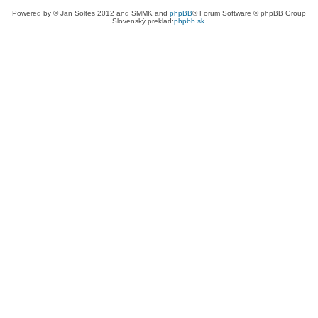
Powered by © Jan Soltes 2012 and SMMK and
phpBB
® Forum Software © phpBB Group
Slovenský preklad:
phpbb.sk
.