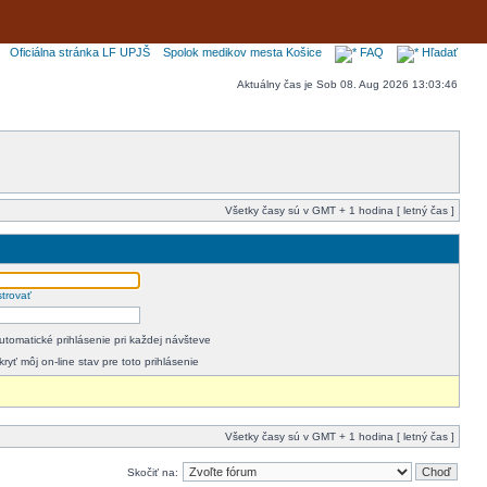
Oficiálna stránka LF UPJŠ
Spolok medikov mesta Košice
FAQ
Hľadať
Aktuálny čas je Sob 08. Aug 2026 13:03:46
Všetky časy sú v GMT + 1 hodina [ letný čas ]
strovať
utomatické prihlásenie pri každej návšteve
kryť môj on-line stav pre toto prihlásenie
Všetky časy sú v GMT + 1 hodina [ letný čas ]
Skočiť na: