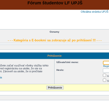
Fórum študentov LF UPJŠ
Oficiálna stránka UPJŠ
Oznamy
- - - Kategória s E-bookmi sa zobrazuje až po prihlásení !!! - - -
Prihlásenie
Užívateľské meno:
môžete začať využívať všetky služby tohto
Regi
d registráciou sa uistite, že ste sa
Heslo:
. Zároveň sa uistite, že si prečítate
A
ia
S