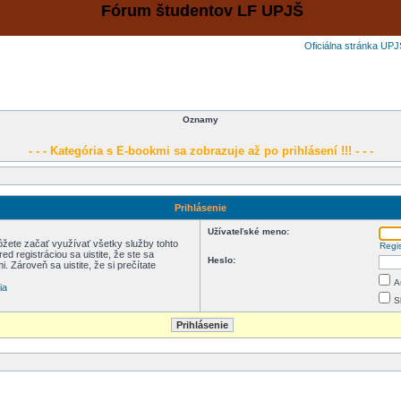
Fórum študentov LF UPJŠ
Oficiálna stránka UPJ
Oznamy
- - - Kategória s E-bookmi sa zobrazuje až po prihlásení !!! - - -
Prihlásenie
Užívateľské meno:
môžete začať využívať všetky služby tohto
Regi
d registráciou sa uistite, že ste sa
Heslo:
. Zároveň sa uistite, že si prečítate
A
ia
S