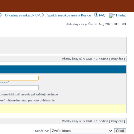
Š
Oficiálna stránka LF UPJŠ
Spolok medikov mesta Košice
FAQ
Hľadať
Aktuálny čas je Štv 06. Aug 2026 18:38:03
Všetky časy sú v GMT + 1 hodina [ letný čas ]
strovať
utomatické prihlásenie pri každej návšteve
kryť môj on-line stav pre toto prihlásenie
Všetky časy sú v GMT + 1 hodina [ letný čas ]
Skočiť na: