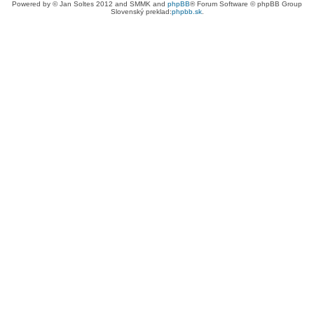
Powered by © Jan Soltes 2012 and SMMK and
phpBB
® Forum Software © phpBB Group
Slovenský preklad:
phpbb.sk
.