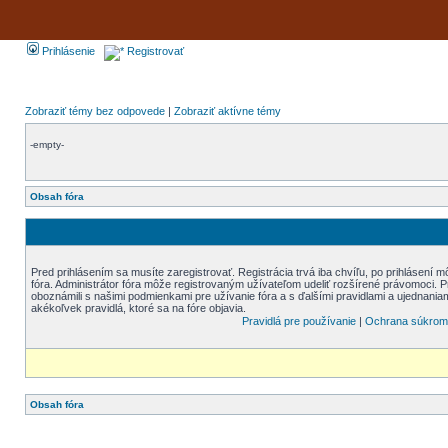
Prihlásenie
Registrovať
Zobraziť témy bez odpovede
|
Zobraziť aktívne témy
-empty-
Obsah fóra
Pred prihlásením sa musíte zaregistrovať. Registrácia trvá iba chvíľu, po prihlásení 
fóra. Administrátor fóra môže registrovaným užívateľom udeliť rozšírené právomoci. Pre
oboznámili s našimi podmienkami pre užívanie fóra a s ďalšími pravidlami a ujednaniami
akékoľvek pravidlá, ktoré sa na fóre objavia.
Pravidlá pre používanie
|
Ochrana súkrom
Obsah fóra