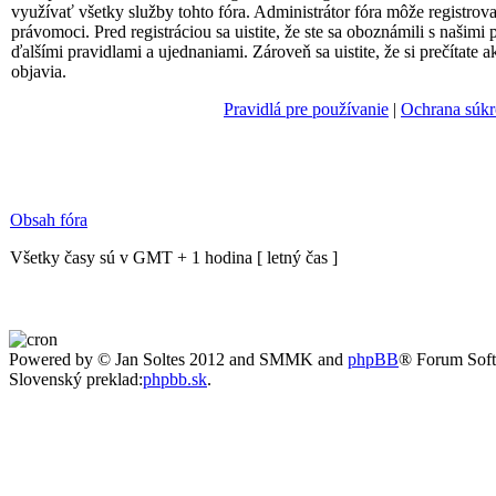
využívať všetky služby tohto fóra. Administrátor fóra môže registro
právomoci. Pred registráciou sa uistite, že ste sa oboznámili s našimi
ďalšími pravidlami a ujednaniami. Zároveň sa uistite, že si prečítate 
objavia.
Pravidlá pre používanie
|
Ochrana súk
Obsah fóra
Všetky časy sú v GMT + 1 hodina [ letný čas ]
Powered by © Jan Soltes 2012 and SMMK and
phpBB
® Forum Sof
Slovenský preklad:
phpbb.sk
.