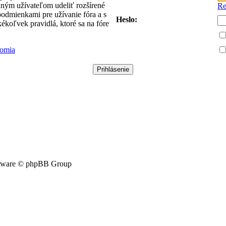
vaným užívateľom udeliť rozšírené
Re
 podmienkami pre užívanie fóra a s
Heslo:
akékoľvek pravidlá, ktoré sa na fóre
romia
tware © phpBB Group