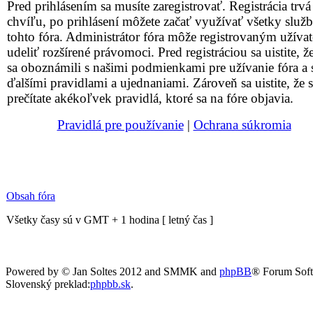
Pred prihlásením sa musíte zaregistrovať. Registrácia trvá
chvíľu, po prihlásení môžete začať využívať všetky služ
tohto fóra. Administrátor fóra môže registrovaným užív
udeliť rozšírené právomoci. Pred registráciou sa uistite, že
sa oboznámili s našimi podmienkami pre užívanie fóra a 
ďalšími pravidlami a ujednaniami. Zároveň sa uistite, že s
prečítate akékoľvek pravidlá, ktoré sa na fóre objavia.
Pravidlá pre používanie
|
Ochrana súkromia
Obsah fóra
Všetky časy sú v GMT + 1 hodina [ letný čas ]
Powered by © Jan Soltes 2012 and SMMK and
phpBB
® Forum Sof
Slovenský preklad:
phpbb.sk
.