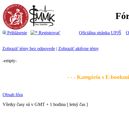
Fó
Prihlásenie
Registrovať
Oficiálna stránka UPJŠ
O
Zobraziť témy bez odpovede
|
Zobraziť aktívne témy
-empty-
- - - Kategória s E-bookmi 
Obsah fóra
Všetky časy sú v GMT + 1 hodina [ letný čas ]