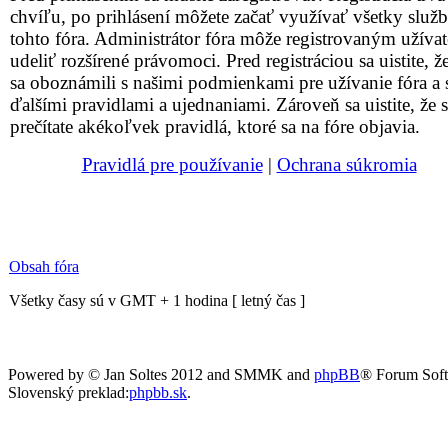
chvíľu, po prihlásení môžete začať využívať všetky služ
tohto fóra. Administrátor fóra môže registrovaným užív
udeliť rozšírené právomoci. Pred registráciou sa uistite, že
sa oboznámili s našimi podmienkami pre užívanie fóra a 
ďalšími pravidlami a ujednaniami. Zároveň sa uistite, že s
prečítate akékoľvek pravidlá, ktoré sa na fóre objavia.
Pravidlá pre používanie
|
Ochrana súkromia
Obsah fóra
Všetky časy sú v GMT + 1 hodina [ letný čas ]
Powered by © Jan Soltes 2012 and SMMK and
phpBB
® Forum Sof
Slovenský preklad:
phpbb.sk
.