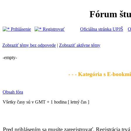
Fórum št
Prihlásenie
Registrovať
Oficiálna stránka UPJŠ
O
Zobraziť témy bez odpovede
|
Zobraziť aktívne témy
-empty-
- - - Kategória s E-bookmi 
Obsah fóra
Všetky časy sú v GMT + 1 hodina [ letný čas ]
Pred prihlásením sa musíte zaregistrovať. Registrácia trvá