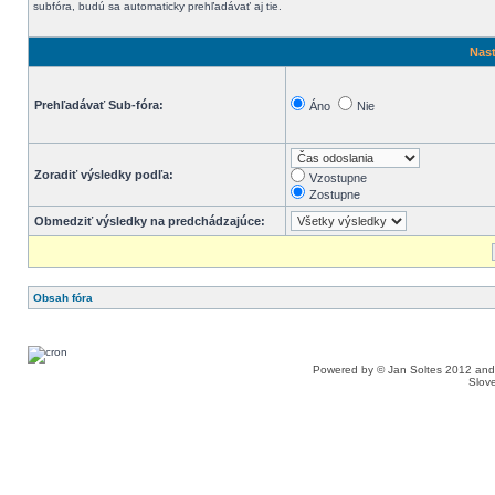
subfóra, budú sa automaticky prehľadávať aj tie.
Nast
Prehľadávať Sub-fóra:
Áno
Nie
Zoradiť výsledky podľa:
Vzostupne
Zostupne
Obmedziť výsledky na predchádzajúce:
Obsah fóra
Powered by © Jan Soltes 2012 a
Slove