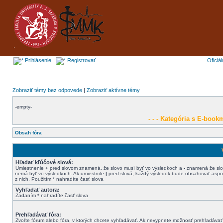
Prihlásenie
Registrovať
Oficiá
Zobraziť témy bez odpovede
|
Zobraziť aktívne témy
-empty-
- - - Kategória s E-bookm
Obsah fóra
Hľadať kľúčové slová:
Umiestnenie
+
pred slovom znamená, že slovo musí byť vo výsledkoch a
-
znamená že sl
nemá byť vo výsledkoch. Ak umiestnite
|
pred slová, každý výsledok bude obsahovať aspo
z nich. Použitím * nahradíte časť slova
Vyhľadať autora:
Zadaním * nahradíte časť slova
Prehľadávať fóra:
Zvoľte fórum alebo fóra, v ktorých chcete vyhľadávať. Ak nevypnete možnosť prehľadávať