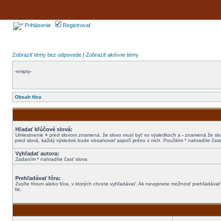
Prihlásenie
Registrovať
Zobraziť témy bez odpovede
|
Zobraziť aktívne témy
-empty-
Obsah fóra
Hľadať kľúčové slová:
Umiestnenie
+
pred slovom znamená, že slovo musí byť vo výsledkoch a
-
znamená že slov
pred slová, každý výsledok bude obsahovať aspoň jedno z nich. Použitím * nahradíte časť
Vyhľadať autora:
Zadaním * nahradíte časť slova
Prehľadávať fóra:
Zvoľte fórum alebo fóra, v ktorých chcete vyhľadávať. Ak nevypnete možnosť prehľadávať
tie.