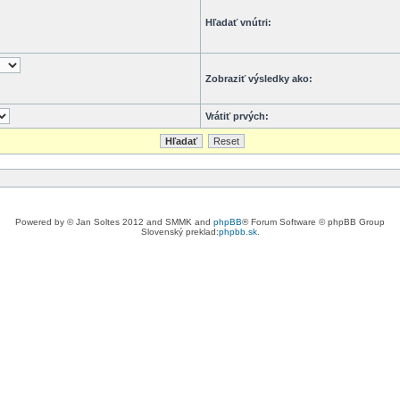
Hľadať vnútri:
Zobraziť výsledky ako:
Vrátiť prvých:
Powered by © Jan Soltes 2012 and SMMK and
phpBB
® Forum Software © phpBB Group
Slovenský preklad:
phpbb.sk
.