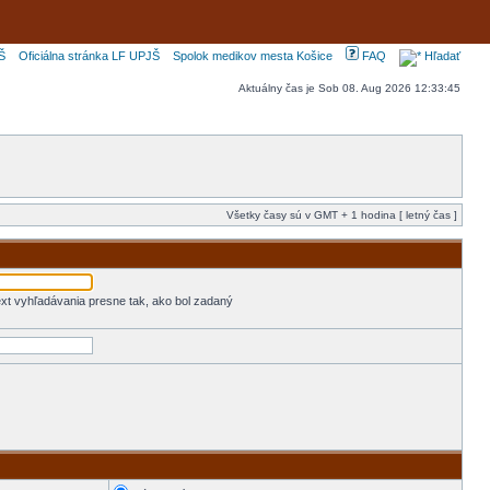
Š
Oficiálna stránka LF UPJŠ
Spolok medikov mesta Košice
FAQ
Hľadať
Aktuálny čas je Sob 08. Aug 2026 12:33:45
Všetky časy sú v GMT + 1 hodina [ letný čas ]
xt vyhľadávania presne tak, ako bol zadaný