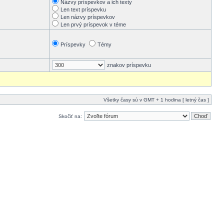
Názvy príspevkov a ich texty
Len text príspevku
Len názvy príspevkov
Len prvý príspevok v téme
Príspevky
Témy
znakov príspevku
Všetky časy sú v GMT + 1 hodina [ letný čas ]
Skočiť na: