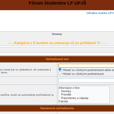
Fórum študentov LF UPJŠ
Oficiálna stránka UPJ
Oznamy
- - - Kategória s E-bookmi sa zobrazuje až po prihlásení !!! - - -
Vyhľadávaný text
o nemá byť vo výsledkoch. Ak umiestnite
|
Hľadať so všetkými podmienkami alebo te
 slova
Hľadať so všetkými podmienkami
 subfóra, budú sa automaticky prehľadávať aj
Nastavenia vyhľadávania