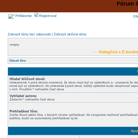
Fórum š
Prihlásenie
Registrovať
Ofi
Zobraziť témy bez odpovede
|
Zobraziť aktívne témy
-empty-
- - - Kategória s E-bookm
Obsah fóra
Hľadať kľúčové slová:
Umiestnenie
+
pred slovom znamená, že slovo musí byť vo výsledkoch a
-
znamená že sl
nemá byť vo výsledkoch. Ak umiestnite
|
pred slová, každý výsledok bude obsahovať aspo
z nich. Použitím * nahradíte časť slova
Vyhľadať autora:
Zadaním * nahradíte časť slova
Prehľadávať fóra:
Zvoľte fórum alebo fóra, v ktorých chcete vyhľadávať. Ak nevypnete možnosť prehľadávať
subfóra, budú sa automaticky prehľadávať aj tie.
Nast