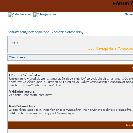
Fórum š
Prihlásenie
Registrovať
Oficiá
Zobraziť témy bez odpovede
|
Zobraziť aktívne témy
-empty-
- - - Kategória s E-bookm
Obsah fóra
Hľadať kľúčové slová:
Umiestnenie
+
pred slovom znamená, že slovo musí byť vo výsledkoch a
-
znamená že sl
nemá byť vo výsledkoch. Ak umiestnite
|
pred slová, každý výsledok bude obsahovať aspo
z nich. Použitím * nahradíte časť slova
Vyhľadať autora:
Zadaním * nahradíte časť slova
Prehľadávať fóra:
Zvoľte fórum alebo fóra, v ktorých chcete vyhľadávať. Ak nevypnete možnosť prehľadávať
subfóra, budú sa automaticky prehľadávať aj tie.
Nast