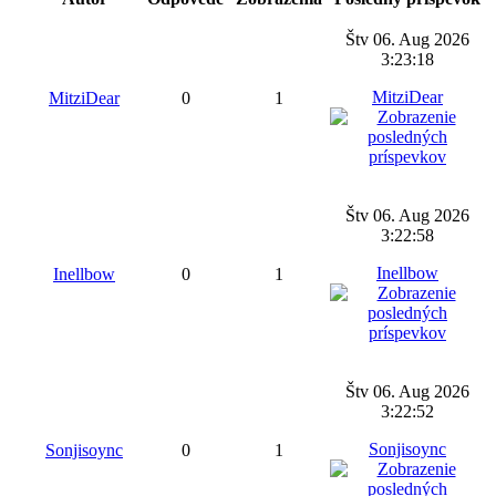
Štv 06. Aug 2026
3:23:18
MitziDear
MitziDear
0
1
Štv 06. Aug 2026
3:22:58
Inellbow
Inellbow
0
1
Štv 06. Aug 2026
3:22:52
Sonjisoync
Sonjisoync
0
1