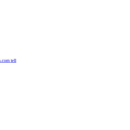
.com tell