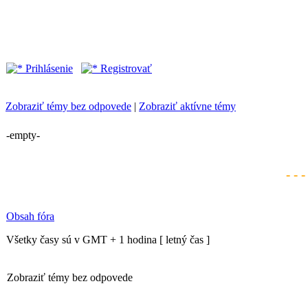
Prihlásenie
Registrovať
Zobraziť témy bez odpovede
|
Zobraziť aktívne témy
-empty-
- - 
Obsah fóra
Všetky časy sú v GMT + 1 hodina [ letný čas ]
Zobraziť témy bez odpovede