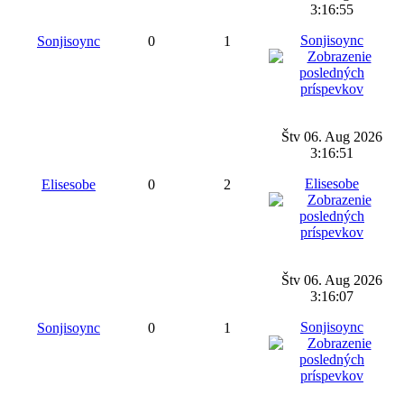
3:16:55
Sonjisoync
Sonjisoync
0
1
Štv 06. Aug 2026
3:16:51
Elisesobe
Elisesobe
0
2
Štv 06. Aug 2026
3:16:07
Sonjisoync
Sonjisoync
0
1