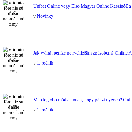
Unibet Online vagy Első Magyar Online KaszinóBa
v
Novinky
Jak vyhrát peníze nejrychlejším způsobem? Online 
v
1. ročník
Mi a legjobb módja annak, hogy pénzt nyerjen? Onl
v
1. ročník