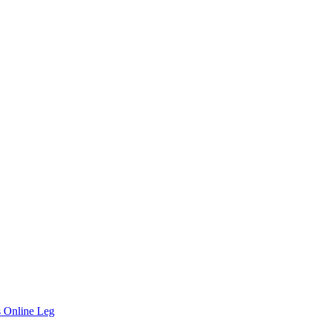
s Online Leg