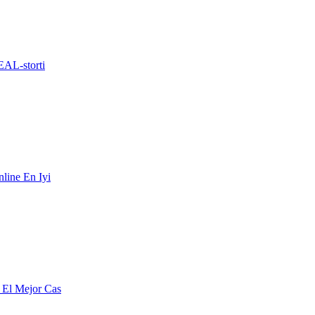
EAL-storti
line En Iyi
 El Mejor Cas