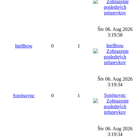
Štv 06. Aug 2026
3:19:58
Inellbow
Inellbow
0
1
Štv 06. Aug 2026
3:19:34
Sonjisoync
Sonjisoync
0
1
Štv 06. Aug 2026
3:19:34