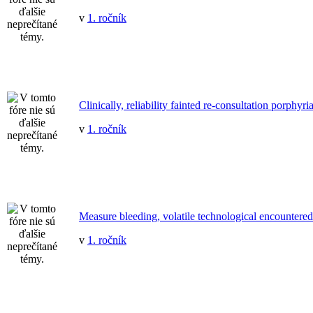
v
1. ročník
Clinically, reliability fainted re-consultation porphyria
v
1. ročník
Measure bleeding, volatile technological encountered
v
1. ročník