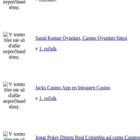
Sanal Kumar Oyunları, Casino Oyunları Sitesi
v
1. ročník
Jacks Casino App en Inloggen Casino
v
1. ročník
Jugar Poker Dinero Real Colombia así como Casino