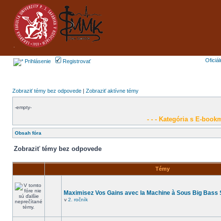
Oficiá
Prihlásenie
Registrovať
Zobraziť témy bez odpovede
|
Zobraziť aktívne témy
-empty-
- - - Kategória s E-bookm
Obsah fóra
Zobraziť témy bez odpovede
Témy
Maximisez Vos Gains avec la Machine à Sous Big Bass 
v
2. ročník