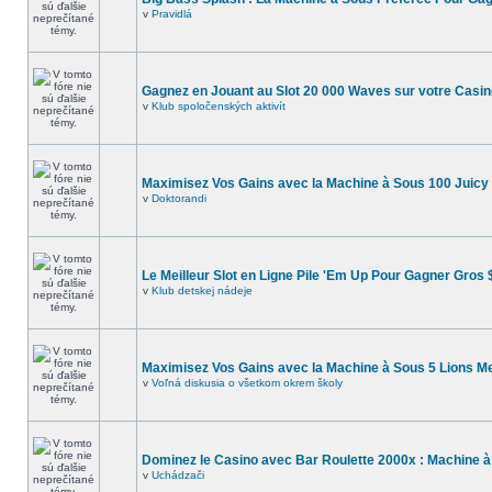
v
Pravidlá
Gagnez en Jouant au Slot 20 000 Waves sur votre Casin
v
Klub spoločenských aktivít
Maximisez Vos Gains avec la Machine à Sous 100 Juicy 
v
Doktorandi
Le Meilleur Slot en Ligne Pile 'Em Up Pour Gagner Gros 
v
Klub detskej nádeje
Maximisez Vos Gains avec la Machine à Sous 5 Lions 
v
Voľná diskusia o všetkom okrem školy
Dominez le Casino avec Bar Roulette 2000x : Machine 
v
Uchádzači