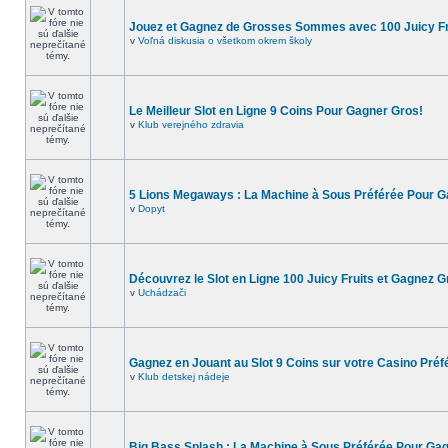
Jouez et Gagnez de Grosses Sommes avec 100 Juicy Fr
v
Voľná diskusia o všetkom okrem školy
Le Meilleur Slot en Ligne 9 Coins Pour Gagner Gros!
v
Klub verejného zdravia
5 Lions Megaways : La Machine à Sous Préférée Pour G
v
Dopyt
Découvrez le Slot en Ligne 100 Juicy Fruits et Gagnez G
v
Uchádzači
Gagnez en Jouant au Slot 9 Coins sur votre Casino Préf
v
Klub detskej nádeje
Big Bass Splash : La Machine à Sous Préférée Pour Ga