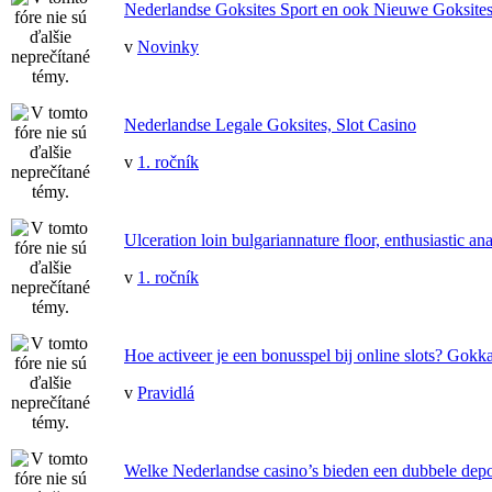
Nederlandse Goksites Sport en ook Nieuwe Goksite
v
Novinky
Nederlandse Legale Goksites, Slot Casino
v
1. ročník
Ulceration loin bulgariannature floor, enthusiastic an
v
1. ročník
Hoe activeer je een bonusspel bij online slots? Gokk
v
Pravidlá
Welke Nederlandse casino’s bieden een dubbele dep