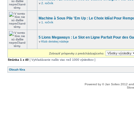
v
2. ročník
Machine à Sous Pile 'Em Up : Le Choix Idéal Pour Rempo
v
1. ročník
5 Lions Megaways : Le Slot en Ligne Parfait Pour des Ga
v
Klub detskej nádeje
Zobraziť príspevky z predchádzajúceho:
Stránka
1
z
40
[ Vyhľadávanie našlo viac než 1000 výsledkov ]
Obsah fóra
Powered by © Jan Soltes 2012 a
Slove