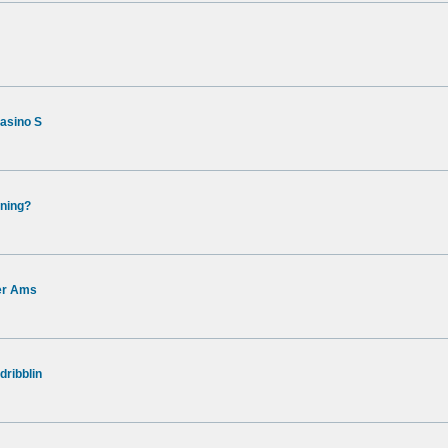
asino S
uning?
ker Ams
ribblin