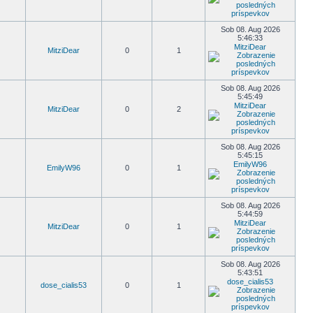
Sob 08. Aug 2026
5:46:33
MitziDear
MitziDear
0
1
Sob 08. Aug 2026
5:45:49
MitziDear
MitziDear
0
2
Sob 08. Aug 2026
5:45:15
EmilyW96
EmilyW96
0
1
Sob 08. Aug 2026
5:44:59
MitziDear
MitziDear
0
1
Sob 08. Aug 2026
5:43:51
dose_cialis53
dose_cialis53
0
1