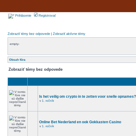
Prihlásenie
Registrovať
Zobraziť témy bez odpovede
|
Zobraziť aktívne témy
-empty-
Obsah fóra
Zobraziť témy bez odpovede
Is het veilig om crypto in te zetten voor snelle opnames
v
1. ročník
Online Bet Nederland en ook Gokkasten Casino
v
1. ročník