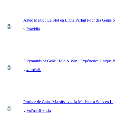
Aztec Magic : Le Slot en Ligne Parfait Pour des Gains 
v
Pravidlá
3 Pyramids of Gold: Hold & Win : Expérience Unique P
v
4. ročník
Profitez de Gains Massifs avec la Machine à Sous en Li
v
Voľná diskusia