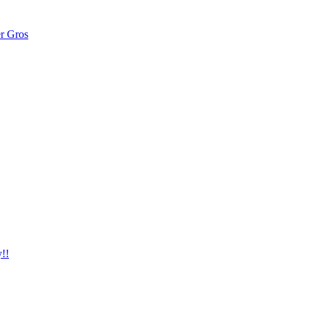
er Gros
!!