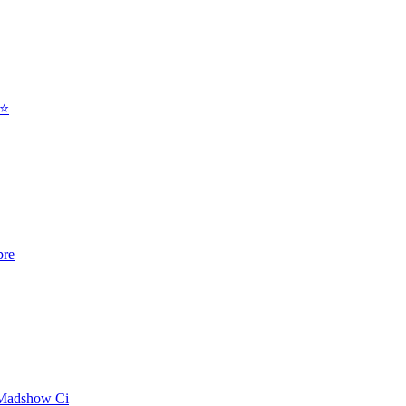
 ⭐
pre
 Madshow Ci