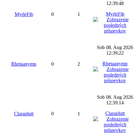
12:39:48
MyrleFib
MyrleFib
0
1
Sob 08. Aug 2026
12:39:22
Rhetaanymn
Rhetaanymn
0
2
Sob 08. Aug 2026
12:39:14
Claraplutt
Claraplutt
0
1