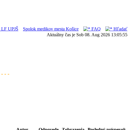
ka LF UPJŠ
Spolok medikov mesta Košice
FAQ
Hľadať
Aktuálny čas je Sob 08. Aug 2026 13:05:55
- - -
Autor
Odpovede
Zobrazenia
Posledný príspevok