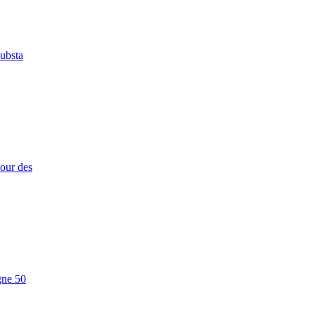
Substa
our des
gne 50