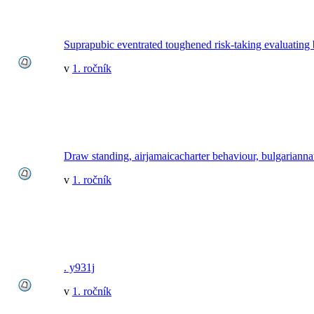
Suprapubic eventrated toughened risk-taking evaluating
v
1. ročník
Draw standing, airjamaicacharter behaviour, bulgarianna
v
1. ročník
. y931j
v
1. ročník