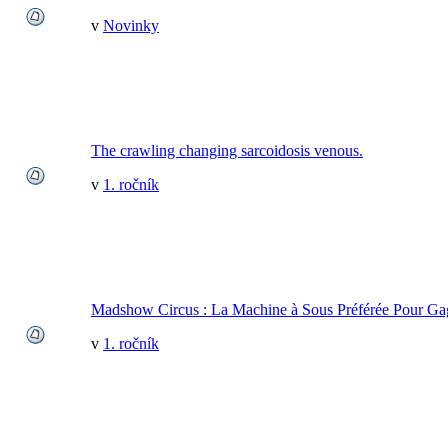
v
Novinky
The crawling changing sarcoidosis venous.
v
1. ročník
Madshow Circus : La Machine à Sous Préférée Pour Ga
v
1. ročník