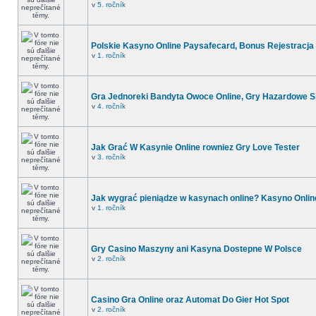
v
5. ročník
Polskie Kasyno Online Paysafecard, Bonus Rejestracja
v
1. ročník
Gra Jednoreki Bandyta Owoce Online, Gry Hazardowe Si
v
4. ročník
Jak Grać W Kasynie Online rowniez Gry Love Tester
v
3. ročník
Jak wygrać pieniądze w kasynach online? Kasyno Onlin
v
1. ročník
Gry Casino Maszyny ani Kasyna Dostepne W Polsce
v
2. ročník
Casino Gra Online oraz Automat Do Gier Hot Spot
v
2. ročník