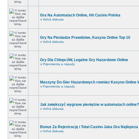
Gra Na Automatach Online, Hit Casino Polska
v
Voľná diskusia
Gry Na Pieniadze Prawdziwe, Kasyna Online Top 10
v
Voľná diskusia
Gry Dla ChlopcóW, Legalne Gry Hazardowe Online
v
Pripomienky a nápady
Maszyny Do Gier Hazardowych rowniez Kasyno Online 
v
Pripomienky a nápady
Jak zwiększyć wygrane pieniężne w automatach online
v
Voľná diskusia
Bonus Za Rejestrację i Total Casino Jaka Gra Najlepsza
v
Voľná diskusia