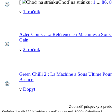
[
Choď na stránku:
1
...
86
,
8
v
1. ročník
Aztec Coins : La Référence en Machines à Sous
Gain
v
2. ročník
Green Chilli 2 : La Machine à Sous Ultime Pou
Beauco
v
Dopyt
Zobraziť príspevky z pred
Stránka
1
z
40
[ Vyhľadávanie našlo viac než 1000 výsledkov ]