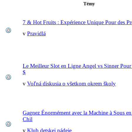
Témy
7 & Hot Fruits : Expérience Unique Pour des Pr
v
Pravidlá
Le Meilleur Slot en Ligne Angel vs Sinner Pou
$
v
Voľná diskusia o všetkom okrem školy
Gagnez Énormément avec la Machine à Sous en
Chil
v
Klub detskej nádeje