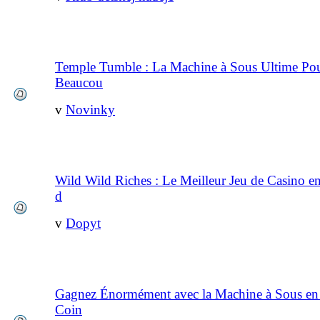
Temple Tumble : La Machine à Sous Ultime Po
Beaucou
v
Novinky
Wild Wild Riches : Le Meilleur Jeu de Casino e
d
v
Dopyt
Gagnez Énormément avec la Machine à Sous en
Coin