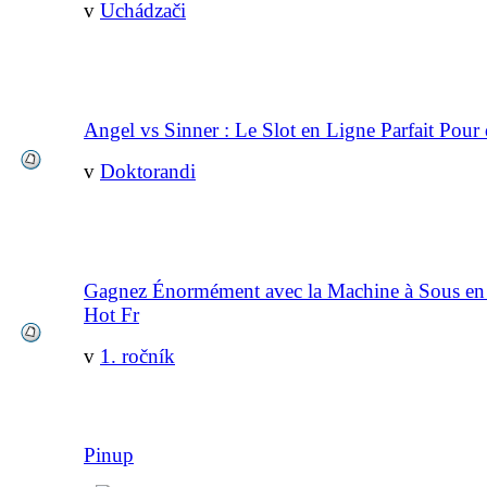
v
Uchádzači
Angel vs Sinner : Le Slot en Ligne Parfait Pour
v
Doktorandi
Gagnez Énormément avec la Machine à Sous en
Hot Fr
v
1. ročník
Pinup