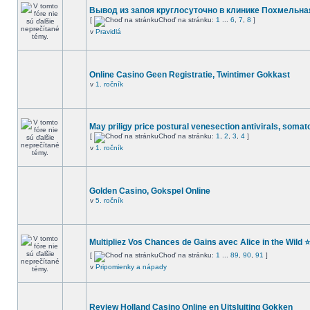
Вывод из запоя круглосуточно в клинике Похмельна
[
Choď na stránku:
1
...
6
,
7
,
8
]
v
Pravidlá
Online Casino Geen Registratie, Twintimer Gokkast
v
1. ročník
May priligy price postural venesection antivirals, somat
[
Choď na stránku:
1
,
2
,
3
,
4
]
v
1. ročník
Golden Casino, Gokspel Online
v
5. ročník
Multipliez Vos Chances de Gains avec Alice in the Wild 
[
Choď na stránku:
1
...
89
,
90
,
91
]
v
Pripomienky a nápady
Review Holland Casino Online en Uitsluiting Gokken