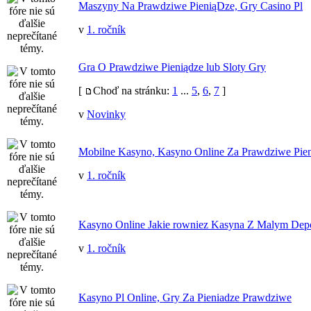
Maszyny Na Prawdziwe PieniąDze, Gry Casino Pl
v
1. ročník
Gra O Prawdziwe Pieniądze lub Sloty Gry
[
Choď na stránku:
1
...
5
,
6
,
7
]
v
Novinky
Mobilne Kasyno, Kasyno Online Za Prawdziwe Pie
v
1. ročník
Kasyno Online Jakie rowniez Kasyna Z Malym De
v
1. ročník
Kasyno Pl Online, Gry Za Pieniadze Prawdziwe