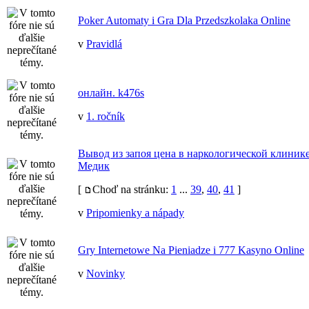
Poker Automaty i Gra Dla Przedszkolaka Online
v
Pravidlá
онлайн. k476s
v
1. ročník
Вывод из запоя цена в наркологической клиник
Медик
[
Choď na stránku:
1
...
39
,
40
,
41
]
v
Pripomienky a nápady
Gry Internetowe Na Pieniadze i 777 Kasyno Online
v
Novinky