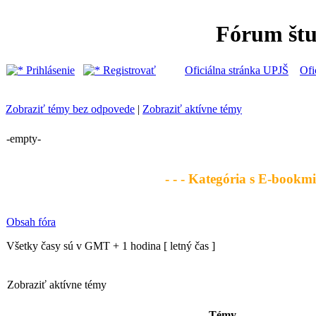
Fórum št
Prihlásenie
Registrovať
Oficiálna stránka UPJŠ
Ofi
Zobraziť témy bez odpovede
|
Zobraziť aktívne témy
-empty-
- - - Kategória s E-bookmi 
Obsah fóra
Všetky časy sú v GMT + 1 hodina [ letný čas ]
Zobraziť aktívne témy
Témy