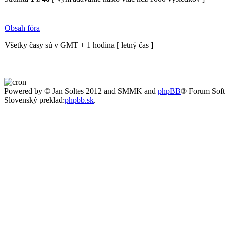
Obsah fóra
Všetky časy sú v GMT + 1 hodina [ letný čas ]
Powered by © Jan Soltes 2012 and SMMK and
phpBB
® Forum Sof
Slovenský preklad:
phpbb.sk
.