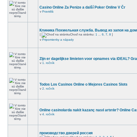
Casino Online Za Penize a další Poker Online V Čr
v
Pravidlá
Клиника Похмельная служба. Вывод из запоя на до
[
Choď na stránku:
1
...
6
,
7
,
8
]
v
Pripomienky a nápady
Zijn er dagelijkse limieten voor opnames via iDEAL? Gra
v
1. ročník
Todos Los Casinos Online o Mejores Casinos Slots
v
2. ročník
Online casinolarda nakit kazanç nasıl artırılır? Online Ca
v
4. ročník
производство дверей россия