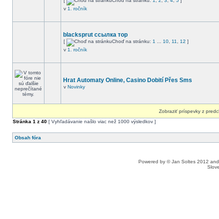
[
Choď na stránku:
1
,
2
,
3
,
4
,
5
]
v
1. ročník
blacksprut ссылка тор
[
Choď na stránku:
1
...
10
,
11
,
12
]
v
1. ročník
Hrat Automaty Online, Casino Dobití Přes Sms
v
Novinky
Zobraziť príspevky z pred
Stránka
1
z
40
[ Vyhľadávanie našlo viac než 1000 výsledkov ]
Obsah fóra
Powered by © Jan Soltes 2012 a
Slove