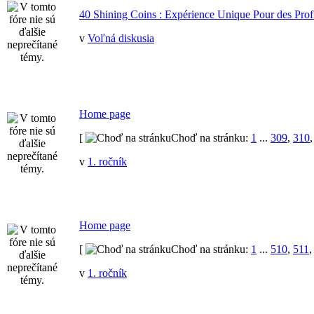
40 Shining Coins : Expérience Unique Pour des Prof
v
Voľná diskusia
Home page
[
Choď na stránku:
1
...
309
,
310
v
1. ročník
Home page
[
Choď na stránku:
1
...
510
,
511
v
1. ročník