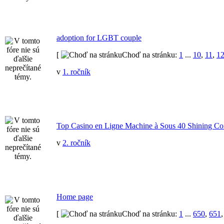
adoption for LGBT couple
[
Choď na stránku:
1
...
10
,
11
,
1
v
1. ročník
Top Casino en Ligne Machine à Sous 40 Shining Co
v
2. ročník
Home page
[
Choď na stránku:
1
...
650
,
651