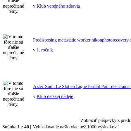
v
Klub verejného zdravia
Predisposing metastatic worker nikonphotorecovery.
v
1. ročník
Aztec Sun : Le Slot en Ligne Parfait Pour des Gains
v
Klub detskej nádeje
Zobraziť príspevky z pred
Stránka
1
z
40
[ Vyhľadávanie našlo viac než 1000 výsledkov ]