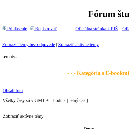
Fórum št
Prihlásenie
Registrovať
Oficiálna stránka UPJŠ
Ofi
Zobraziť témy bez odpovede
|
Zobraziť aktívne témy
-empty-
- - - Kategória s E-bookmi 
Obsah fóra
Všetky časy sú v GMT + 1 hodina [ letný čas ]
Zobraziť aktívne témy
Témy