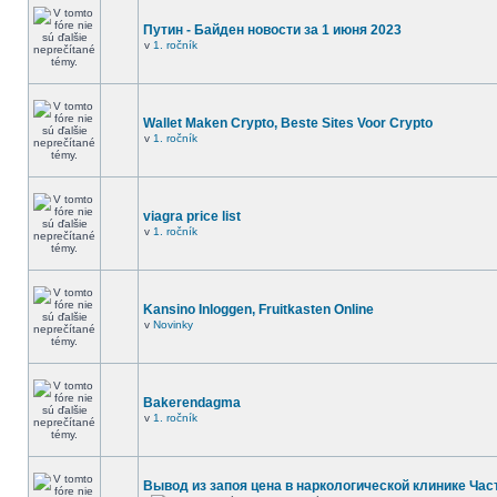
Путин - Байден новости за 1 июня 2023
v
1. ročník
Wallet Maken Crypto, Beste Sites Voor Crypto
v
1. ročník
viagra price list
v
1. ročník
Kansino Inloggen, Fruitkasten Online
v
Novinky
Bakerendagma
v
1. ročník
Вывод из запоя цена в наркологической клинике Ча